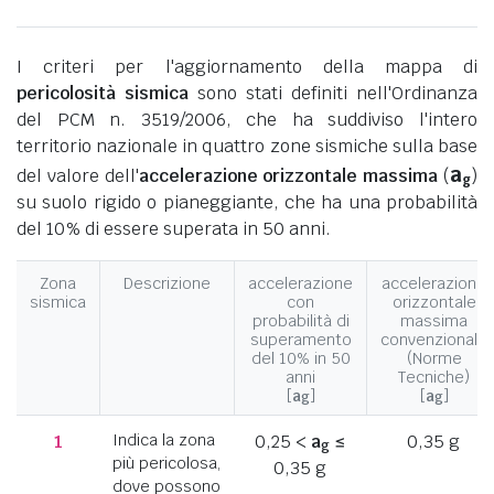
I criteri per l'aggiornamento della mappa di
pericolosità sismica
sono stati definiti nell'Ordinanza
del PCM n. 3519/2006, che ha suddiviso l'intero
territorio nazionale in quattro zone sismiche sulla base
a
del valore dell'
accelerazione orizzontale massima
(
)
g
su suolo rigido o pianeggiante, che ha una probabilità
del 10% di essere superata in 50 anni.
Zona
Descrizione
accelerazione
accelerazione
sismica
con
orizzontale
probabilità di
massima
superamento
convenzionale
del 10% in 50
(Norme
anni
Tecniche)
[
a
]
[
a
]
g
g
1
Indica la zona
0,25 <
a
≤
0,35 g
g
più pericolosa,
0,35 g
dove possono