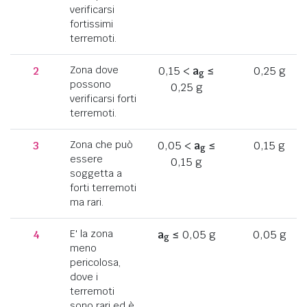
verificarsi
fortissimi
terremoti.
2
Zona dove
0,15 <
a
≤
0,25 g
g
possono
0,25 g
verificarsi forti
terremoti.
3
Zona che può
0,05 <
a
≤
0,15 g
g
essere
0,15 g
soggetta a
forti terremoti
ma rari.
4
E' la zona
a
≤ 0,05 g
0,05 g
g
meno
pericolosa,
dove i
terremoti
sono rari ed è