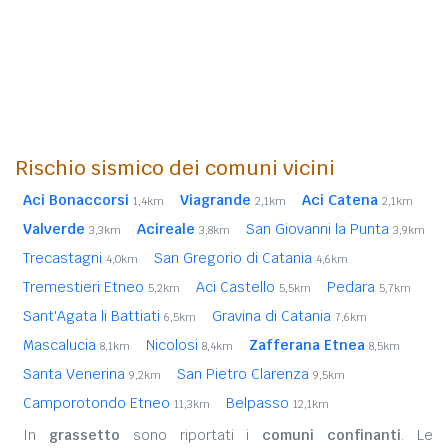
Rischio sismico dei comuni vicini
Aci Bonaccorsi
Viagrande
Aci Catena
1,4km
2,1km
2,1km
Valverde
Acireale
San Giovanni la Punta
3,3km
3,8km
3,9km
Trecastagni
San Gregorio di Catania
4,0km
4,6km
Tremestieri Etneo
Aci Castello
Pedara
5,2km
5,5km
5,7km
Sant'Agata li Battiati
Gravina di Catania
6,5km
7,6km
Mascalucia
Nicolosi
Zafferana Etnea
8,1km
8,4km
8,5km
Santa Venerina
San Pietro Clarenza
9,2km
9,5km
Camporotondo Etneo
Belpasso
11,3km
12,1km
In
grassetto
sono riportati i
comuni confinanti
. Le