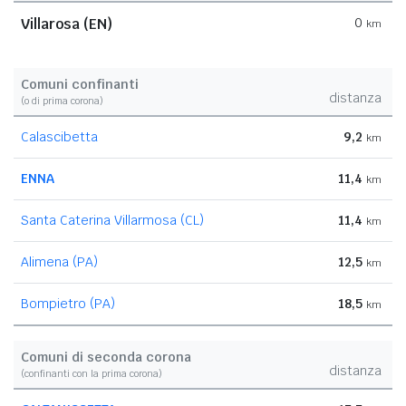
Villarosa (EN)
0
km
Comuni confinanti
distanza
(o di prima corona)
Calascibetta
9,2
km
ENNA
11,4
km
Santa Caterina Villarmosa (CL)
11,4
km
Alimena (PA)
12,5
km
Bompietro (PA)
18,5
km
Comuni di seconda corona
distanza
(confinanti con la prima corona)