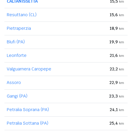
CALTANISSETTA
15,5
km
Resuttano (CL)
15,6
km
Pietraperzia
18,9
km
Blufi (PA)
19,9
km
Leonforte
21,6
km
Valguarnera Caropepe
22,2
km
Assoro
22,9
km
Gangi (PA)
23,3
km
Petralia Soprana (PA)
24,1
km
Petralia Sottana (PA)
25,4
km