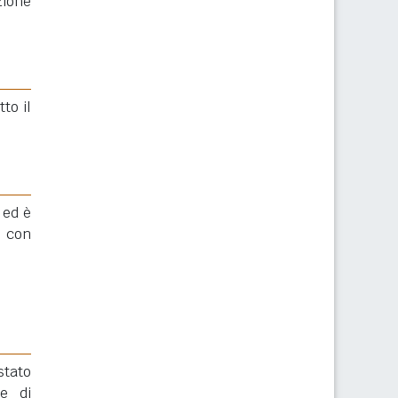
ione
to il
 ed è
)
con
stato
e di