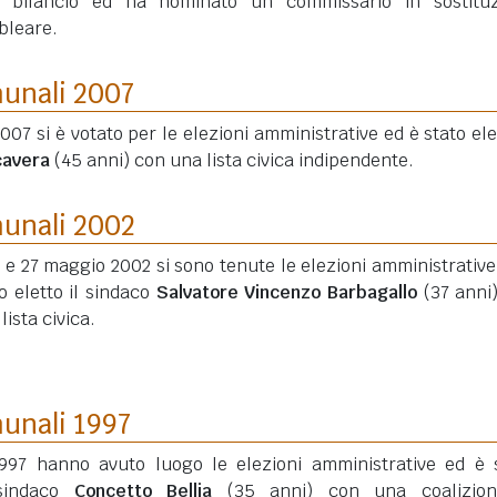
l bilancio ed ha nominato un commissario in sostituz
bleare.
munali 2007
007 si è votato per le elezioni amministrative ed è stato elet
cavera
(45 anni)
con una lista civica indipendente.
munali 2002
6 e 27 maggio 2002 si sono tenute le elezioni amministrative
o eletto il sindaco
Salvatore Vincenzo Barbagallo
(37 anni
lista civica.
munali 1997
997 hanno avuto luogo le elezioni amministrative ed è 
 sindaco
Concetto Bellia
(35 anni)
con una coalizion