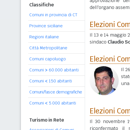
approvazione de
Classifiche
dell'organo assem
Comuni in provincia di CT
Elezioni Co
Province siciliane
Il 13 e 14 maggio 2
Regioni italiane
sindaco
Claudio S
Città Metropolitane
Elezioni Co
Comuni capoluogo
Il 2
Comuni
>
60.000 abitanti
stat
Comuni
<
150 abitanti
una 
Comuni/fasce demografiche
Comuni
<
5.000 abitanti
Elezioni Co
Turismo in Rete
Il 30 novembre 1
riconfermato il