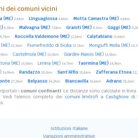
ni dei comuni vicini
ia (ME)
Linguaglossa
Motta Camastra (ME)
2,6km
4,6km
4,6km
E)
Malvagna (ME)
Graniti (ME)
Gaggi (ME)
6,5km
7,0km
9,1km
9,2
Roccella Valdemone (ME)
Calatabiano
9,7km
11,3km
11,6km
a (ME)
Fiumefreddo di Sicilia
Mongiuffi Melia (ME)
12,4km
12,7km
13,
Castelmola (ME)
Giardini-Naxos (ME)
3,9km
14,0km
14,5km
toria (ME)
Limina (ME)
Taormina (ME)
14,5km
14,7km
14,9km
E)
Randazzo
Sant'Alfio
Zafferana Etnea
14,9km
15,1km
15,6km
22
onte
Belpasso
Biancavilla
Adrano
27,3km
34,2km
34,6km
35,1km
iportati i
comuni confinanti
. Le distanze sono calcolate in linea 
. Vedi l'elenco completo dei
comuni limitrofi a Castiglione di S
a.
Istituzioni Italiane
Variazioni amministrative