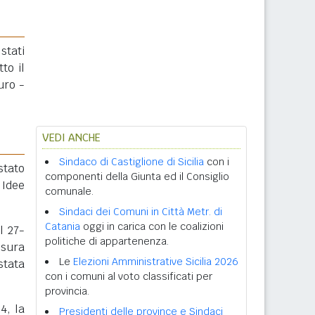
stati
tto il
uro -
VEDI ANCHE
Sindaco di Castiglione di Sicilia
con i
 stato
componenti della Giunta ed il Consiglio
 Idee
comunale.
Sindaci dei Comuni in Città Metr. di
Catania
oggi in carica con le coalizioni
l 27-
politiche di appartenenza.
isura
Le
Elezioni Amministrative Sicilia 2026
stata
con i comuni al voto classificati per
provincia.
4, la
Presidenti delle province e Sindaci