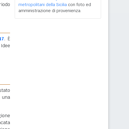
riodo
metropolitani della Sicilia
con foto ed
amministrazione di provenienza.
17
. È
 Idee
 stato
 una
gione
ncata