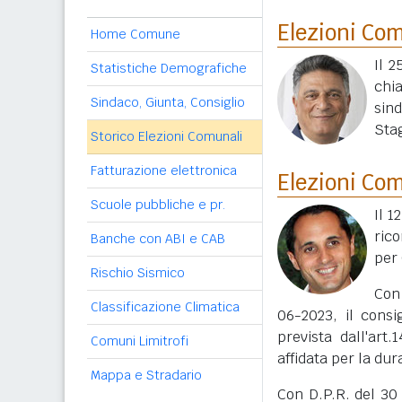
Elezioni Co
Home Comune
Il 2
Statistiche Demografiche
chi
Sindaco, Giunta, Consiglio
sin
Stag
Storico Elezioni Comunali
Fatturazione elettronica
Elezioni Co
Scuole pubbliche e pr.
Il 1
ric
Banche con ABI e CAB
per 
Rischio Sismico
Con
Classificazione Climatica
06-2023, il consi
prevista dall'art
Comuni Limitrofi
affidata per la du
Mappa e Stradario
Con D.P.R. del 30