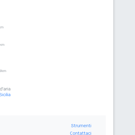
km
7km
,3km
d'aria
icilia
Strumenti
Contattaci