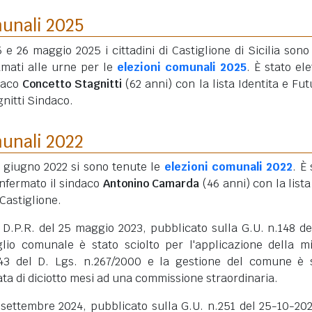
munali 2025
5 e 26 maggio 2025 i cittadini di Castiglione di Sicilia sono 
amati alle urne per le
elezioni comunali 2025
. È stato ele
daco
Concetto Stagnitti
(62 anni)
con la lista Identita e Fut
nitti Sindaco.
munali 2022
2 giugno 2022 si sono tenute le
elezioni comunali 2022
. È
onfermato il sindaco
Antonino Camarda
(46 anni)
con la lista
Castiglione.
 D.P.R. del 25 maggio 2023, pubblicato sulla G.U. n.148 de
glio comunale è stato sciolto per l'applicazione della m
.143 del D. Lgs. n.267/2000 e la gestione del comune è 
rata di diciotto mesi ad una commissione straordinaria.
 settembre 2024, pubblicato sulla G.U. n.251 del 25-10-202