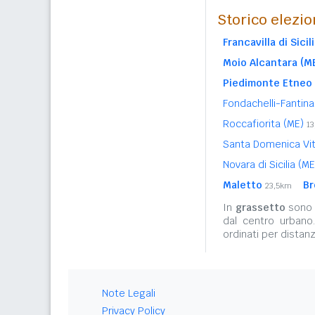
Storico elezio
Francavilla di Sicil
Moio Alcantara (M
Piedimonte Etneo
Fondachelli-Fantin
Roccafiorita (ME)
1
Santa Domenica Vit
Novara di Sicilia (M
Maletto
Br
23,5km
In
grassetto
sono r
dal centro urbano
ordinati per distanz
Note Legali
Privacy Policy