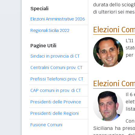
durata dello sciog
Speciali
di ulteriori sei mes
Elezioni Amministrative 2026
Elezioni Co
Regionali Sicilia 2022
L'1
Pagine Utili
stat
per
Sindaci in provincia di CT
Centralini Comuni prov. CT
Prefissi Telefonici prov. CT
Elezioni Co
CAP comuni in prov. di CT
Il 6
elet
Presidenti delle Province
list
Presidenti delle Regioni
Con
Fusione Comuni
Siciliana ha pres