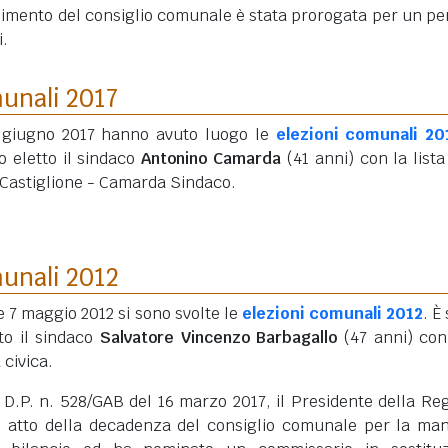
limento del consiglio comunale è stata prorogata per un pe
i.
munali 2017
1 giugno 2017 hanno avuto luogo le
elezioni comunali 20
o eletto il sindaco
Antonino Camarda
(41 anni)
con la lista
 Castiglione - Camarda Sindaco.
munali 2012
 e 7 maggio 2012 si sono svolte le
elezioni comunali 2012
. È
to il sindaco
Salvatore Vincenzo Barbagallo
(47 anni)
con
a civica.
 D.P. n. 528/GAB del 16 marzo 2017, il Presidente della Re
o atto della decadenza del consiglio comunale per la ma