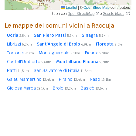
Leaflet
|
©
OpenStreetMap
contributors
(apri con
OpenStreetMap
o
Google Maps
)
Le mappe dei comuni vicini a Raccuja
Ucria
San Piero Patti
Sinagra
2,8km
5,3km
5,7km
Librizzi
Sant'Angelo di Brolo
Floresta
6,2km
6,9km
7,5km
Tortorici
Montagnareale
Ficarra
8,1km
9,1km
9,3km
Castell'Umberto
Montalbano Elicona
9,6km
9,7km
Patti
San Salvatore di Fitalia
11,5km
11,5km
Galati Mamertino
Piraino
Naso
12,4km
12,4km
13,1km
Gioiosa Marea
Brolo
Basicò
13,1km
13,2km
13,5km
Longi
14,1km
In
grassetto
sono riportati i
comuni confinanti
. Le
distanze sono calcolate in linea d'aria dal centro urbano.
Vedi l'elenco completo dei
comuni limitrofi a Raccuja
ordinati per distanza.