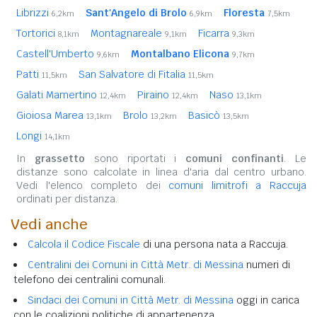
Librizzi
Sant'Angelo di Brolo
Floresta
6,2km
6,9km
7,5km
Tortorici
Montagnareale
Ficarra
8,1km
9,1km
9,3km
Castell'Umberto
Montalbano Elicona
9,6km
9,7km
Patti
San Salvatore di Fitalia
11,5km
11,5km
Galati Mamertino
Piraino
Naso
12,4km
12,4km
13,1km
Gioiosa Marea
Brolo
Basicò
13,1km
13,2km
13,5km
Longi
14,1km
In
grassetto
sono riportati i
comuni confinanti
. Le
distanze sono calcolate in linea d'aria dal centro urbano.
Vedi l'elenco completo dei
comuni limitrofi a Raccuja
ordinati per distanza.
Vedi anche
Calcola il Codice Fiscale
di una persona nata a Raccuja.
Centralini dei Comuni in Città Metr. di Messina
numeri di
telefono dei centralini comunali.
Sindaci dei Comuni in Città Metr. di Messina
oggi in carica
con le coalizioni politiche di appartenenza.