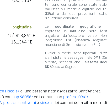
(55, 715)
Comunale. Le quote
minima
e
massi
territorio comunale sono state elab
dall'Istat sul modello digitale del te
(DEM) e dai dati provenienti dall'u
rilevazione censuaria.
Le
coordinate geografiche
s
longitudine
espresse in latitudine Nord (dis
15° 8' 3,84'' E
angolare dall'equatore verso No
longitudine Est (distanza angolar
15,1344° E
meridiano di Greenwich verso Est).
I valori numerici sono riportati utili
sia il
sistema sessagesimale DMS
(
De
Minute, Second
), che il
sistema dec
DD
(
Decimal Degree
).
ice Fiscale
di una persona nata a Mazzarrà Sant'Andrea
ità con
cap 98056
ed i comuni con
prefisso 0941
P
,
prefissi
,
centralini
e
sindaci
dei comuni della città metr. di