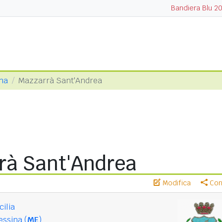
Bandiera Blu 2
ina
Mazzarrà Sant'Andrea
rà Sant'Andrea
Modifica
Cond
cilia
ssina (
ME
)