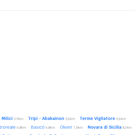
 Milici
Tripi - Abakainon
Terme Vigliatore
3,9km
5,6km
5,6km
troreale
Basicò
Oliveri
Novara di Sicilia
6,8km
6,8km
7,5km
8,1km