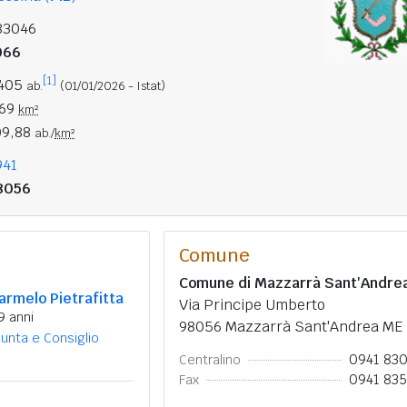
83046
066
[1]
.405
ab.
(01/01/2026 - Istat)
,69
km²
09,88
ab./
km²
941
8056
Comune
Comune di Mazzarrà Sant'Andre
armelo Pietrafitta
Via Principe Umberto
9 anni
98056 Mazzarrà Sant'Andrea ME
iunta e Consiglio
0941 83
Centralino
0941 83
Fax