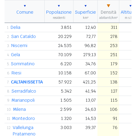
Comune
Popolazione
Superficie
Densità
Altitud
residenti
km²
abitanti/km²
m s.l.m
Delia
3.851
12,40
311
4
1.
San Cataldo
20.229
72,77
278
5
2.
Niscemi
24.535
96,82
253
3
3.
Gela
70.109
279,13
251
4.
Sommatino
6.220
34,76
179
3
5.
Riesi
10.158
67,00
152
3
6.
CALTANISSETTA
57.922
421,25
138
5
7.
Serradifalco
5.342
41,94
127
5
8.
Marianopoli
1.505
13,07
115
6
9.
Milena
2.599
24,63
106
4
10.
Montedoro
1.320
14,53
91
4
11.
Vallelunga
3.003
39,37
76
4
12.
Pratameno