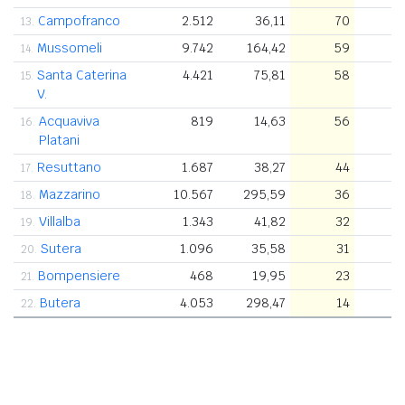
Campofranco
2.512
36,11
70
2
13.
Mussomeli
9.742
164,42
59
7
14.
Santa Caterina
4.421
75,81
58
6
15.
V.
Acquaviva
819
14,63
56
5
16.
Platani
Resuttano
1.687
38,27
44
5
17.
Mazzarino
10.567
295,59
36
5
18.
Villalba
1.343
41,82
32
5
19.
Sutera
1.096
35,58
31
6
20.
Bompensiere
468
19,95
23
2
21.
Butera
4.053
298,47
14
3
22.