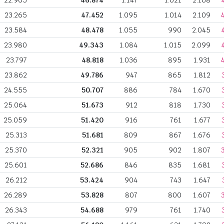
22.965
46.874
1.147
1.021
2.168
23.265
47.452
1.095
1.014
2.109
23.584
48.478
1.055
990
2.045
23.980
49.343
1.084
1.015
2.099
23.797
48.818
1.036
895
1.931
23.862
49.786
947
865
1.812
24.555
50.707
886
784
1.670
25.064
51.673
912
818
1.730
25.059
51.420
916
761
1.677
25.313
51.681
809
867
1.676
25.370
52.321
905
902
1.807
25.601
52.686
846
835
1.681
26.212
53.424
904
743
1.647
26.289
53.828
807
800
1.607
26.343
54.688
979
761
1.740