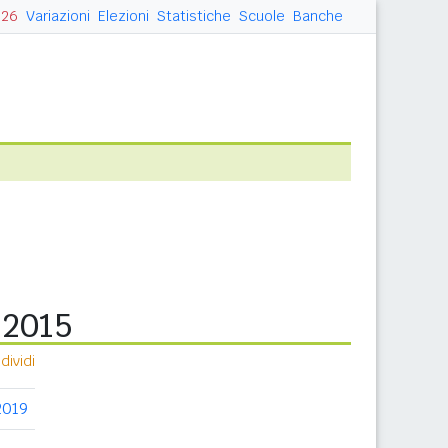
026
Variazioni
Elezioni
Statistiche
Scuole
Banche
 2015
ividi
2019
2020
2021
2022
2023
2024
20