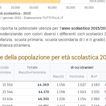
 riporta la potenziale utenza per l'
anno scolastico 2015/20
evidenziando con colori diversi i differenti cicli scolastici (
infanzia, scuola primaria, scuola secondaria di I e II grado) 
dinanza straniera.
e della popolazione per età scolastica 2
Totale
Totale
di cui stranieri
emmine
Maschi+Femmine
Maschi
Femmine
M+F
21.516
44.369
1.156
1.027
2.183
21.544
44.170
1.158
1.043
2.201
22.634
46.301
1.226
1.154
2.380