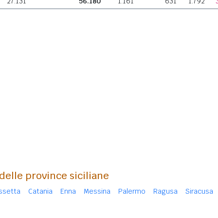
27.131
56.180
1.161
631
1.792
 delle province siciliane
issetta
Catania
Enna
Messina
Palermo
Ragusa
Siracusa