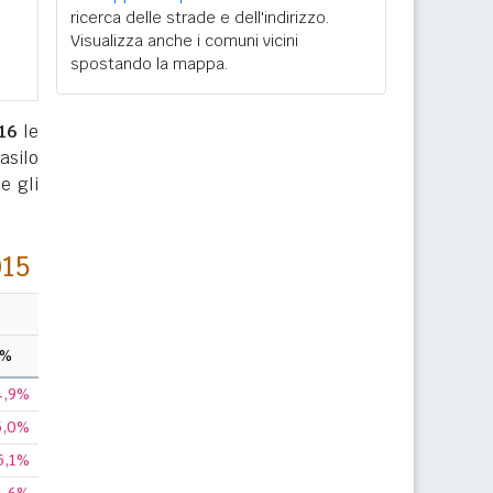
ricerca delle strade e dell'indirizzo.
Visualizza anche i comuni vicini
spostando la mappa.
16
le
asilo
e gli
015
%
4,9%
5,0%
5,1%