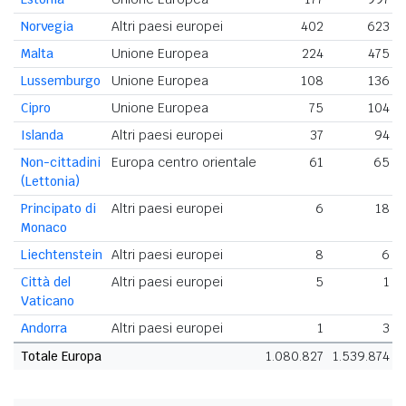
Norvegia
Altri paesi europei
402
623
Malta
Unione Europea
224
475
Lussemburgo
Unione Europea
108
136
Cipro
Unione Europea
75
104
Islanda
Altri paesi europei
37
94
Non-cittadini
Europa centro orientale
61
65
(Lettonia)
Principato di
Altri paesi europei
6
18
Monaco
Liechtenstein
Altri paesi europei
8
6
Città del
Altri paesi europei
5
1
Vaticano
Andorra
Altri paesi europei
1
3
Totale Europa
1.080.827
1.539.874
2