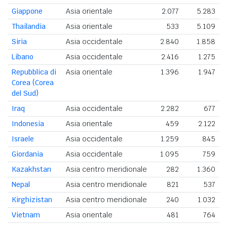
Giappone
Asia orientale
2.077
5.283
Thailandia
Asia orientale
533
5.109
Siria
Asia occidentale
2.840
1.858
Libano
Asia occidentale
2.416
1.275
Repubblica di
Asia orientale
1.396
1.947
Corea (Corea
del Sud)
Iraq
Asia occidentale
2.282
677
Indonesia
Asia orientale
459
2.122
Israele
Asia occidentale
1.259
845
Giordania
Asia occidentale
1.095
759
Kazakhstan
Asia centro meridionale
282
1.360
Nepal
Asia centro meridionale
821
537
Kirghizistan
Asia centro meridionale
240
1.032
Vietnam
Asia orientale
481
764