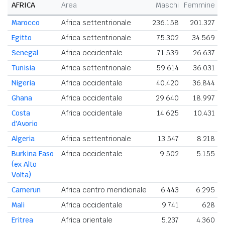
AFRICA
Area
Maschi
Femmine
Marocco
Africa settentrionale
236.158
201.327
Egitto
Africa settentrionale
75.302
34.569
Senegal
Africa occidentale
71.539
26.637
Tunisia
Africa settentrionale
59.614
36.031
Nigeria
Africa occidentale
40.420
36.844
Ghana
Africa occidentale
29.640
18.997
Costa
Africa occidentale
14.625
10.431
d'Avorio
Algeria
Africa settentrionale
13.547
8.218
Burkina Faso
Africa occidentale
9.502
5.155
(ex Alto
Volta)
Camerun
Africa centro meridionale
6.443
6.295
Mali
Africa occidentale
9.741
628
Eritrea
Africa orientale
5.237
4.360