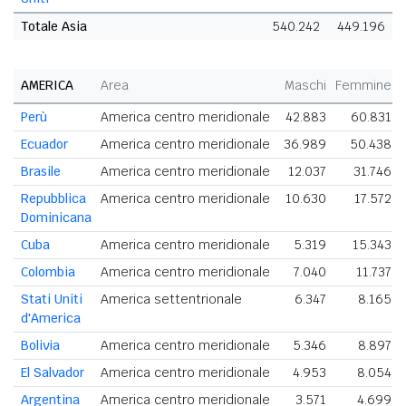
Totale Asia
540.242
449.196
9
AMERICA
Area
Maschi
Femmine
Perù
America centro meridionale
42.883
60.831
Ecuador
America centro meridionale
36.989
50.438
Brasile
America centro meridionale
12.037
31.746
Repubblica
America centro meridionale
10.630
17.572
Dominicana
Cuba
America centro meridionale
5.319
15.343
Colombia
America centro meridionale
7.040
11.737
Stati Uniti
America settentrionale
6.347
8.165
d'America
Bolivia
America centro meridionale
5.346
8.897
El Salvador
America centro meridionale
4.953
8.054
Argentina
America centro meridionale
3.571
4.699