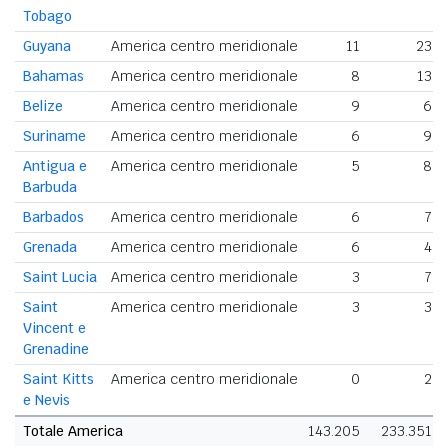
Tobago
Guyana
America centro meridionale
11
23
Bahamas
America centro meridionale
8
13
Belize
America centro meridionale
9
6
Suriname
America centro meridionale
6
9
Antigua e
America centro meridionale
5
8
Barbuda
Barbados
America centro meridionale
6
7
Grenada
America centro meridionale
6
4
Saint Lucia
America centro meridionale
3
7
Saint
America centro meridionale
3
3
Vincent e
Grenadine
Saint Kitts
America centro meridionale
0
2
e Nevis
Totale America
143.205
233.351