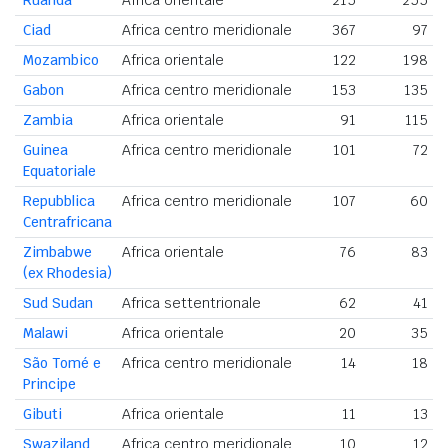
Ruanda
Africa orientale
215
255
Ciad
Africa centro meridionale
367
97
Mozambico
Africa orientale
122
198
Gabon
Africa centro meridionale
153
135
Zambia
Africa orientale
91
115
Guinea
Africa centro meridionale
101
72
Equatoriale
Repubblica
Africa centro meridionale
107
60
Centrafricana
Zimbabwe
Africa orientale
76
83
(ex Rhodesia)
Sud Sudan
Africa settentrionale
62
41
Malawi
Africa orientale
20
35
São Tomé e
Africa centro meridionale
14
18
Principe
Gibuti
Africa orientale
11
13
Swaziland
Africa centro meridionale
10
12