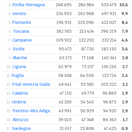
Emilia-Romagna
248.495
284.984
533.479
10,6
3.
Veneto
234.953
262.968
497.921
9,9
4.
Piemonte
196.931
225.096
422.027
8,4
5.
Toscana
182.785
213.434
396.219
7,9
6.
Campania
109.922
122.292
232.214
4,6
7.
Sicilia
95.472
87.720
183.192
3,6
8.
Marche
63.173
77.168
140.341
2,8
9.
Liguria
62.979
73.237
136.216
2,7
10.
Puglia
58.168
64.556
122.724
2,4
11.
Friuli Venezia Giulia
49.641
55.581
105.222
2,1
12.
Calabria
47.110
49.779
96.889
1,9
13.
Umbria
42.330
54.545
96.875
1,9
14.
Trentino-Alto Adige
43.991
50.929
94.920
1,9
15.
Abruzzo
39.015
47.348
86.363
1,7
16.
Sardegna
21.617
25.808
47.425
0,9
17.