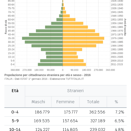
Età
Stranieri
Maschi
Femmine
Totale
%
0-4
186.779
175.777
362.556
7,2%
5-9
169.535
157.654
327.189
6,5%
10-14
124.227
114.805
239.032
4,8%