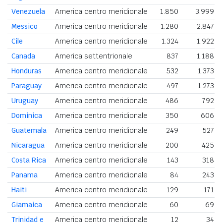
Venezuela
America centro meridionale
1.850
3.999
Messico
America centro meridionale
1.280
2.847
Cile
America centro meridionale
1.324
1.922
Canada
America settentrionale
837
1.188
Honduras
America centro meridionale
532
1.373
Paraguay
America centro meridionale
497
1.273
Uruguay
America centro meridionale
486
792
Dominica
America centro meridionale
350
606
Guatemala
America centro meridionale
249
527
Nicaragua
America centro meridionale
200
425
Costa Rica
America centro meridionale
143
318
Panama
America centro meridionale
84
243
Haiti
America centro meridionale
129
171
Giamaica
America centro meridionale
60
69
Trinidad e
America centro meridionale
12
34