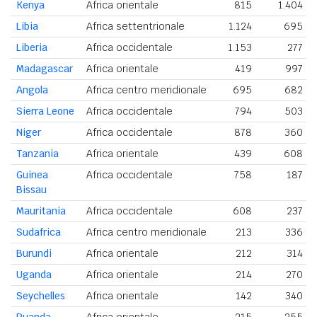
Kenya
Africa orientale
815
1.404
Libia
Africa settentrionale
1.124
695
Liberia
Africa occidentale
1.153
277
Madagascar
Africa orientale
419
997
Angola
Africa centro meridionale
695
682
Sierra Leone
Africa occidentale
794
503
Niger
Africa occidentale
878
360
Tanzania
Africa orientale
439
608
Guinea
Africa occidentale
758
187
Bissau
Mauritania
Africa occidentale
608
237
Sudafrica
Africa centro meridionale
213
336
Burundi
Africa orientale
212
314
Uganda
Africa orientale
214
270
Seychelles
Africa orientale
142
340