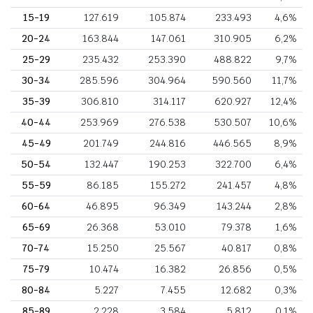
15-19
127.619
105.874
233.493
4,6%
20-24
163.844
147.061
310.905
6,2%
25-29
235.432
253.390
488.822
9,7%
30-34
285.596
304.964
590.560
11,7%
35-39
306.810
314.117
620.927
12,4%
40-44
253.969
276.538
530.507
10,6%
45-49
201.749
244.816
446.565
8,9%
50-54
132.447
190.253
322.700
6,4%
55-59
86.185
155.272
241.457
4,8%
60-64
46.895
96.349
143.244
2,8%
65-69
26.368
53.010
79.378
1,6%
70-74
15.250
25.567
40.817
0,8%
75-79
10.474
16.382
26.856
0,5%
80-84
5.227
7.455
12.682
0,3%
85-89
2.228
3.584
5.812
0,1%