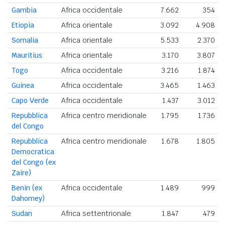
Gambia
Africa occidentale
7.662
354
Etiopia
Africa orientale
3.092
4.908
Somalia
Africa orientale
5.533
2.370
Mauritius
Africa orientale
3.170
3.807
Togo
Africa occidentale
3.216
1.874
Guinea
Africa occidentale
3.465
1.463
Capo Verde
Africa occidentale
1.437
3.012
Repubblica
Africa centro meridionale
1.795
1.736
del Congo
Repubblica
Africa centro meridionale
1.678
1.805
Democratica
del Congo (ex
Zaire)
Benin (ex
Africa occidentale
1.489
999
Dahomey)
Sudan
Africa settentrionale
1.847
479