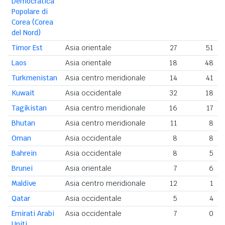
Democratica
Popolare di
Corea (Corea
del Nord)
Timor Est
Asia orientale
27
51
Laos
Asia orientale
18
48
Turkmenistan
Asia centro meridionale
14
41
Kuwait
Asia occidentale
32
18
Tagikistan
Asia centro meridionale
16
17
Bhutan
Asia centro meridionale
11
8
Oman
Asia occidentale
8
8
Bahrein
Asia occidentale
8
5
Brunei
Asia orientale
7
6
Maldive
Asia centro meridionale
12
1
Qatar
Asia occidentale
5
4
Emirati Arabi
Asia occidentale
7
0
Uniti