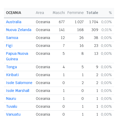
OCEANIA
Area
Maschi
Femmine
Totale
%
Australia
Oceania
677
1.027
1.704
0,03%
Nuova Zelanda
Oceania
141
168
309
0,01%
Samoa
Oceania
12
26
38
0,00%
Figi
Oceania
7
16
23
0,00%
Papua Nuova
Oceania
5
8
13
0,00%
Guinea
Tonga
Oceania
4
5
9
0,00%
Kiribati
Oceania
1
1
2
0,00%
Isole Salomone
Oceania
0
2
2
0,00%
Isole Marshall
Oceania
1
0
1
0,00%
Nauru
Oceania
1
0
1
0,00%
Tuvalu
Oceania
0
1
1
0,00%
Vanuatu
Oceania
0
1
1
0,00%