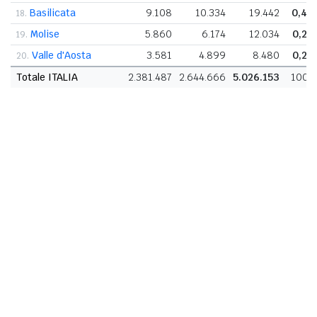
Basilicata
9.108
10.334
19.442
0,4
18.
Molise
5.860
6.174
12.034
0,2
19.
Valle d'Aosta
3.581
4.899
8.480
0,2
20.
Totale ITALIA
2.381.487
2.644.666
5.026.153
100