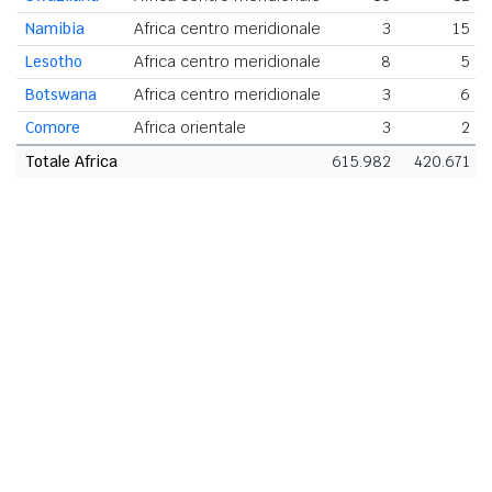
Namibia
Africa centro meridionale
3
15
Lesotho
Africa centro meridionale
8
5
Botswana
Africa centro meridionale
3
6
Comore
Africa orientale
3
2
Totale Africa
615.982
420.671
1