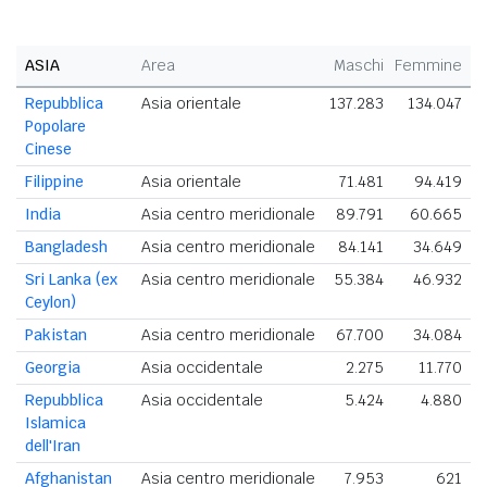
ASIA
Area
Maschi
Femmine
Repubblica
Asia orientale
137.283
134.047
2
Popolare
Cinese
Filippine
Asia orientale
71.481
94.419
1
India
Asia centro meridionale
89.791
60.665
1
Bangladesh
Asia centro meridionale
84.141
34.649
1
Sri Lanka (ex
Asia centro meridionale
55.384
46.932
1
Ceylon)
Pakistan
Asia centro meridionale
67.700
34.084
1
Georgia
Asia occidentale
2.275
11.770
Repubblica
Asia occidentale
5.424
4.880
Islamica
dell'Iran
Afghanistan
Asia centro meridionale
7.953
621