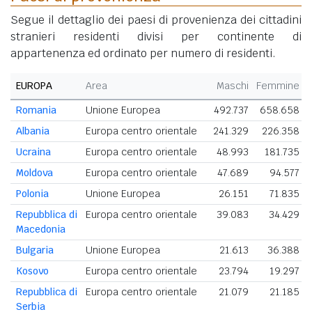
Segue il dettaglio dei paesi di provenienza dei cittadini
stranieri residenti divisi per continente di
appartenenza ed ordinato per numero di residenti.
EUROPA
Area
Maschi
Femmine
Romania
Unione Europea
492.737
658.658
Albania
Europa centro orientale
241.329
226.358
Ucraina
Europa centro orientale
48.993
181.735
Moldova
Europa centro orientale
47.689
94.577
Polonia
Unione Europea
26.151
71.835
Repubblica di
Europa centro orientale
39.083
34.429
Macedonia
Bulgaria
Unione Europea
21.613
36.388
Kosovo
Europa centro orientale
23.794
19.297
Repubblica di
Europa centro orientale
21.079
21.185
Serbia