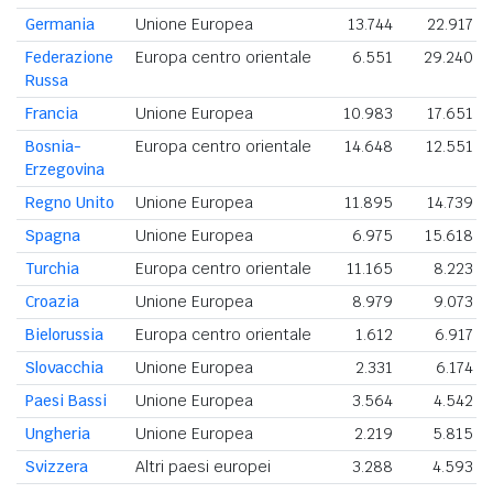
Germania
Unione Europea
13.744
22.917
Federazione
Europa centro orientale
6.551
29.240
Russa
Francia
Unione Europea
10.983
17.651
Bosnia-
Europa centro orientale
14.648
12.551
Erzegovina
Regno Unito
Unione Europea
11.895
14.739
Spagna
Unione Europea
6.975
15.618
Turchia
Europa centro orientale
11.165
8.223
Croazia
Unione Europea
8.979
9.073
Bielorussia
Europa centro orientale
1.612
6.917
Slovacchia
Unione Europea
2.331
6.174
Paesi Bassi
Unione Europea
3.564
4.542
Ungheria
Unione Europea
2.219
5.815
Svizzera
Altri paesi europei
3.288
4.593