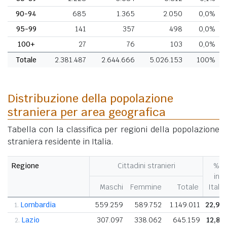
90-94
685
1.365
2.050
0,0%
95-99
141
357
498
0,0%
100+
27
76
103
0,0%
Totale
2.381.487
2.644.666
5.026.153
100%
Distribuzione della popolazione
straniera per area geografica
Tabella con la classifica per regioni della popolazione
straniera residente in Italia.
Regione
Cittadini stranieri
%
in
Maschi
Femmine
Totale
Italia
Lombardia
559.259
589.752
1.149.011
22,9
1.
Lazio
307.097
338.062
645.159
12,8
2.