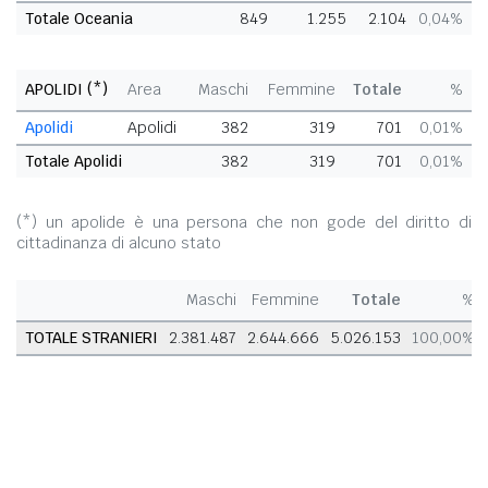
Totale Oceania
849
1.255
2.104
0,04%
APOLIDI (*)
Area
Maschi
Femmine
Totale
%
Apolidi
Apolidi
382
319
701
0,01%
Totale Apolidi
382
319
701
0,01%
(*) un apolide è una persona che non gode del diritto di
cittadinanza di alcuno stato
Maschi
Femmine
Totale
%
TOTALE STRANIERI
2.381.487
2.644.666
5.026.153
100,00%