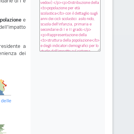
darie di I e
opolazione
e
dell'impatto
esidente a
enienza dei
 delle