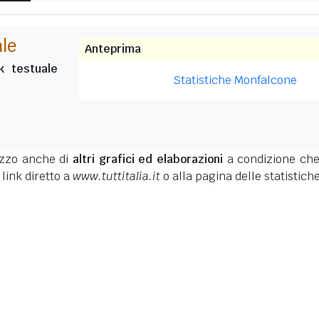
ale
Anteprima
nk testuale
Statistiche Monfalcone
lizzo anche di
altri grafici ed elaborazioni
a condizione ch
 link diretto a
www.tuttitalia.it
o alla pagina delle statistic