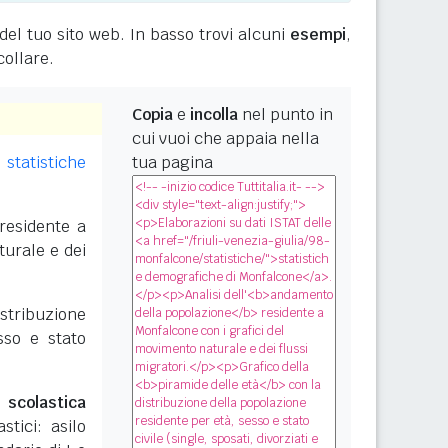
 del tuo sito web. In basso trovi alcuni
esempi
,
collare.
Copia
e
incolla
nel punto in
cui vuoi che appaia nella
e
statistiche
tua pagina
residente a
turale e dei
stribuzione
sso e stato
 scolastica
stici: asilo