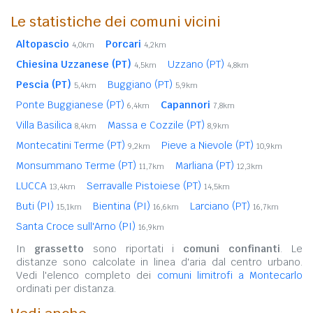
Le statistiche dei comuni vicini
Altopascio
Porcari
4,0km
4,2km
Chiesina Uzzanese (PT)
Uzzano (PT)
4,5km
4,8km
Pescia (PT)
Buggiano (PT)
5,4km
5,9km
Ponte Buggianese (PT)
Capannori
6,4km
7,8km
Villa Basilica
Massa e Cozzile (PT)
8,4km
8,9km
Montecatini Terme (PT)
Pieve a Nievole (PT)
9,2km
10,9km
Monsummano Terme (PT)
Marliana (PT)
11,7km
12,3km
LUCCA
Serravalle Pistoiese (PT)
13,4km
14,5km
Buti (PI)
Bientina (PI)
Larciano (PT)
15,1km
16,6km
16,7km
Santa Croce sull'Arno (PI)
16,9km
In
grassetto
sono riportati i
comuni confinanti
. Le
distanze sono calcolate in linea d'aria dal centro urbano.
Vedi l'elenco completo dei
comuni limitrofi a Montecarlo
ordinati per distanza.