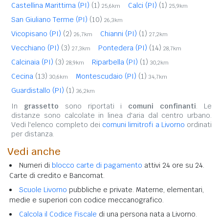
Castellina Marittima (PI)
(1)
Calci (PI)
(1)
25,6km
25,9km
San Giuliano Terme (PI)
(10)
26,3km
Vicopisano (PI)
(2)
Chianni (PI)
(1)
26,7km
27,2km
Vecchiano (PI)
(3)
Pontedera (PI)
(14)
27,3km
28,7km
Calcinaia (PI)
(3)
Riparbella (PI)
(1)
28,9km
30,2km
Cecina
(13)
Montescudaio (PI)
(1)
30,6km
34,7km
Guardistallo (PI)
(1)
36,2km
In
grassetto
sono riportati i
comuni confinanti
. Le
distanze sono calcolate in linea d'aria dal centro urbano.
Vedi l'elenco completo dei
comuni limitrofi a Livorno
ordinati
per distanza.
Vedi anche
Numeri di
blocco carte di pagamento
attivi 24 ore su 24.
Carte di credito e Bancomat.
Scuole Livorno
pubbliche e private. Materne, elementari,
medie e superiori con codice meccanografico.
Calcola il Codice Fiscale
di una persona nata a Livorno.