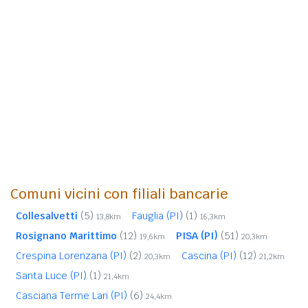
Comuni vicini con filiali bancarie
Collesalvetti
(5)
Fauglia (PI)
(1)
13,8km
16,3km
Rosignano Marittimo
(12)
PISA (PI)
(51)
19,6km
20,3km
Crespina Lorenzana (PI)
(2)
Cascina (PI)
(12)
20,3km
21,2km
Santa Luce (PI)
(1)
21,4km
Casciana Terme Lari (PI)
(6)
24,4km