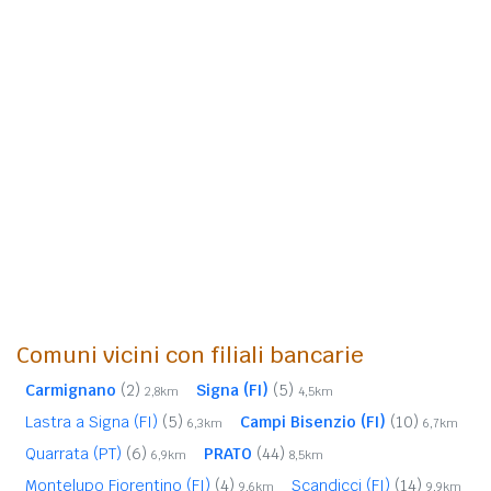
Comuni vicini con filiali bancarie
Carmignano
(2)
Signa (FI)
(5)
2,8km
4,5km
Lastra a Signa (FI)
(5)
Campi Bisenzio (FI)
(10)
6,3km
6,7km
Quarrata (PT)
(6)
PRATO
(44)
6,9km
8,5km
Montelupo Fiorentino (FI)
(4)
Scandicci (FI)
(14)
9,6km
9,9km