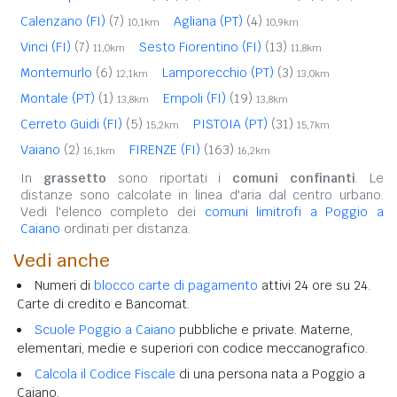
Calenzano (FI)
(7)
Agliana (PT)
(4)
10,1km
10,9km
Vinci (FI)
(7)
Sesto Fiorentino (FI)
(13)
11,0km
11,8km
Montemurlo
(6)
Lamporecchio (PT)
(3)
12,1km
13,0km
Montale (PT)
(1)
Empoli (FI)
(19)
13,8km
13,8km
Cerreto Guidi (FI)
(5)
PISTOIA (PT)
(31)
15,2km
15,7km
Vaiano
(2)
FIRENZE (FI)
(163)
16,1km
16,2km
In
grassetto
sono riportati i
comuni confinanti
. Le
distanze sono calcolate in linea d'aria dal centro urbano.
Vedi l'elenco completo dei
comuni limitrofi a Poggio a
Caiano
ordinati per distanza.
Vedi anche
Numeri di
blocco carte di pagamento
attivi 24 ore su 24.
Carte di credito e Bancomat.
Scuole Poggio a Caiano
pubbliche e private. Materne,
elementari, medie e superiori con codice meccanografico.
Calcola il Codice Fiscale
di una persona nata a Poggio a
Caiano.