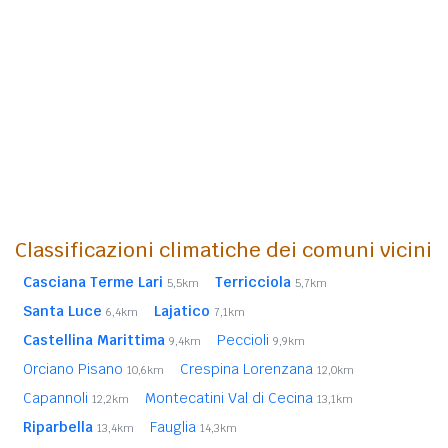
Classificazioni climatiche dei comuni vicini
Casciana Terme Lari
Terricciola
5,5km
5,7km
Santa Luce
Lajatico
6,4km
7,1km
Castellina Marittima
Peccioli
9,4km
9,9km
Orciano Pisano
Crespina Lorenzana
10,6km
12,0km
Capannoli
Montecatini Val di Cecina
12,2km
13,1km
Riparbella
Fauglia
13,4km
14,3km