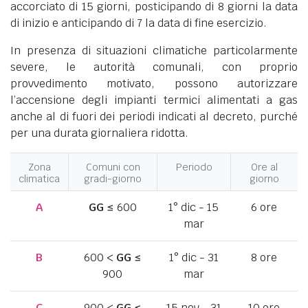
accorciato di 15 giorni, posticipando di 8 giorni la data
di inizio e anticipando di 7 la data di fine esercizio.
In presenza di situazioni climatiche particolarmente
severe, le autorità comunali, con proprio
provvedimento motivato, possono autorizzare
l’accensione degli impianti termici alimentati a gas
anche al di fuori dei periodi indicati al decreto, purché
per una durata giornaliera ridotta.
Zona
Comuni con
Periodo
Ore al
climatica
gradi-giorno
giorno
A
GG
≤ 600
1° dic - 15
6 ore
mar
B
600 <
GG
≤
1° dic - 31
8 ore
900
mar
C
900 <
GG
≤
15 nov - 31
10 ore