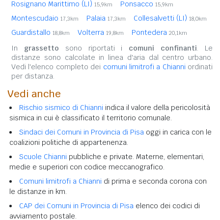
Rosignano Marittimo (LI)
Ponsacco
15,9km
15,9km
Montescudaio
Palaia
Collesalvetti (LI)
17,3km
17,3km
18,0km
Guardistallo
Volterra
Pontedera
18,8km
19,8km
20,1km
In
grassetto
sono riportati i
comuni confinanti
. Le
distanze sono calcolate in linea d'aria dal centro urbano.
Vedi l'elenco completo dei
comuni limitrofi a Chianni
ordinati
per distanza.
Vedi anche
Rischio sismico di Chianni
indica il valore della pericolosità
sismica in cui è classificato il territorio comunale.
Sindaci dei Comuni in Provincia di Pisa
oggi in carica con le
coalizioni politiche di appartenenza.
Scuole Chianni
pubbliche e private. Materne, elementari,
medie e superiori con codice meccanografico.
Comuni limitrofi a Chianni
di prima e seconda corona con
le distanze in km.
CAP dei Comuni in Provincia di Pisa
elenco dei codici di
avviamento postale.