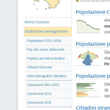
clicca sulla carti
Popolazione C
An
Home Comune
mo
Statistiche Demografiche
con
Popolazione 2001-2024
Popolazione pe
Pop. età, sesso, stato civile
Dis
sta
Popolaz. per età scolastica
Pi
Cittadini Stranieri
Popolazione p
Indici Demografici / Struttura
Dis
Censimenti 1861-2021
18 
Censimento 2021
sec
Censimento 2011
Cittadini stran