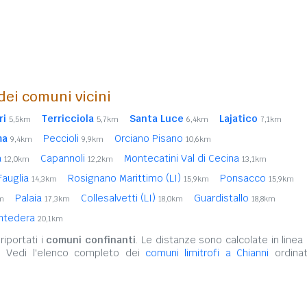
 dei comuni vicini
ri
Terricciola
Santa Luce
Lajatico
5,5km
5,7km
6,4km
7,1km
ma
Peccioli
Orciano Pisano
9,4km
9,9km
10,6km
a
Capannoli
Montecatini Val di Cecina
12,0km
12,2km
13,1km
Fauglia
Rosignano Marittimo (LI)
Ponsacco
14,3km
15,9km
15,9km
Palaia
Collesalvetti (LI)
Guardistallo
m
17,3km
18,0km
18,8km
ntedera
20,1km
iportati i
comuni confinanti
. Le distanze sono calcolate in linea 
. Vedi l'elenco completo dei
comuni limitrofi a Chianni
ordinat