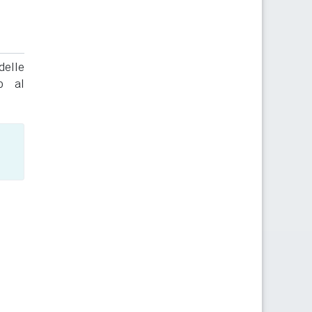
delle
to al