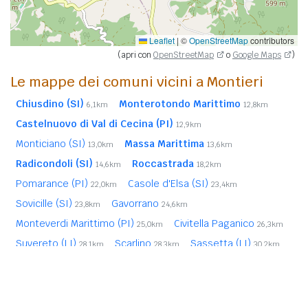
Leaflet
|
©
OpenStreetMap
contributors
(apri con
OpenStreetMap
o
Google Maps
)
Le mappe dei comuni vicini a Montieri
Chiusdino (SI)
Monterotondo Marittimo
6,1km
12,8km
Castelnuovo di Val di Cecina (PI)
12,9km
Monticiano (SI)
Massa Marittima
13,0km
13,6km
Radicondoli (SI)
Roccastrada
14,6km
18,2km
Pomarance (PI)
Casole d'Elsa (SI)
22,0km
23,4km
Sovicille (SI)
Gavorrano
23,8km
24,6km
Monteverdi Marittimo (PI)
Civitella Paganico
25,0km
26,3km
Suvereto (LI)
Scarlino
Sassetta (LI)
28,1km
28,3km
30,2km
Murlo (SI)
Follonica
Volterra (PI)
30,7km
30,8km
32,5km
Colle di Val d'Elsa (SI)
32,9km
In
grassetto
sono riportati i
comuni confinanti
. Le