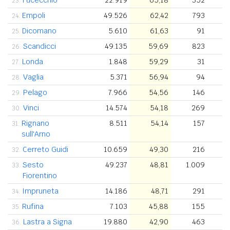
23.
Empoli
49.526
62,42
793
24.
Dicomano
5.610
61,63
91
25.
Scandicci
49.135
59,69
823
26.
Londa
1.848
59,29
31
27.
Vaglia
5.371
56,94
94
28.
Pelago
7.966
54,56
146
29.
Vinci
14.574
54,18
269
30.
Rignano
8.511
54,14
157
31.
sull'Arno
Cerreto Guidi
10.659
49,30
216
32.
Sesto
49.237
48,81
1.009
33.
Fiorentino
Impruneta
14.186
48,71
291
34.
Rufina
7.103
45,88
155
35.
Lastra a Signa
19.880
42,90
463
36.