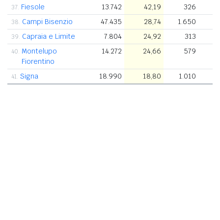
Fiesole
13.742
42,19
326
37.
Campi Bisenzio
47.435
28,74
1.650
38.
Capraia e Limite
7.804
24,92
313
39.
Montelupo
14.272
24,66
579
40.
Fiorentino
Signa
18.990
18,80
1.010
41.