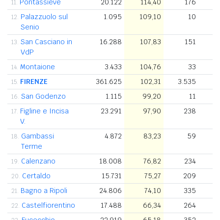
Pontassieve
20.122
114,40
176
11.
Palazzuolo sul
1.095
109,10
10
12.
Senio
San Casciano in
16.288
107,83
151
13.
VdP
Montaione
3.433
104,76
33
14.
FIRENZE
361.625
102,31
3.535
15.
San Godenzo
1.115
99,20
11
16.
Figline e Incisa
23.291
97,90
238
17.
V.
Gambassi
4.872
83,23
59
18.
Terme
Calenzano
18.008
76,82
234
19.
Certaldo
15.731
75,27
209
20.
Bagno a Ripoli
24.806
74,10
335
21.
Castelfiorentino
17.488
66,34
264
22.
Fucecchio
22.919
65,18
352