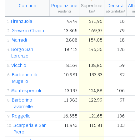
Comune
Popolazione
Superficie
Densità
Altit
residenti
km²
abitanti/km²
m s.l
Firenzuola
4.444
271,96
16
1.
Greve in Chianti
13.365
169,37
79
2.
Marradi
2.808
154,05
18
3.
Borgo San
18.412
146,36
126
4.
Lorenzo
Vicchio
8.164
138,86
59
5.
Barberino di
10.981
133,33
82
6.
Mugello
Montespertoli
13.197
124,88
106
7.
Barberino
11.983
122,99
97
8.
Tavarnelle
Reggello
16.555
121,65
136
9.
Scarperia e San
11.943
115,81
103
10.
Piero