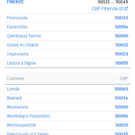
FIRENZE
50121 ... 50145
CAP Firenze
Firenzuola
50033
Fucecchio
50054
Gambassi Terme
50050
Greve in Chianti
50022
Impruneta
50023
Lastra a Signa
50055
Comune
CAP
Londa
50060
Marradi
50034
Montaione
50050
Montelupo Fiorentino
50056
Montespertoli
50025
Palazzuolo sul Senio
50035