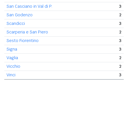
San Casciano in Val di P.
3
San Godenzo
2
Scandicci
3
Scarperia e San Piero
2
Sesto Fiorentino
3
Signa
3
Vaglia
2
Vicchio
2
Vinci
3