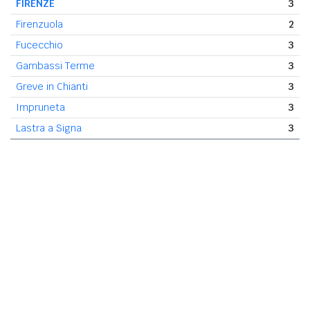
FIRENZE
3
Firenzuola
2
Fucecchio
3
Gambassi Terme
3
Greve in Chianti
3
Impruneta
3
Lastra a Signa
3