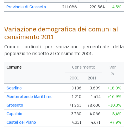
Provincia di Grosseto
211.086
220.564
+4,5%
Variazione demografica dei comuni al
censimento 2011
Comuni ordinati per variazione percentuale della
popolazione rispetto al Censimento 2001.
Comune
Censimento
Var
%
2001
2011
Scarlino
3.136
3.699
+18,0%
Monterotondo Marittimo
1.210
1.414
+16,9%
Grosseto
71.263
78.630
+10,3%
Capalbio
3.750
4.066
+8,4%
Castel del Piano
4.331
4.671
+7,9%