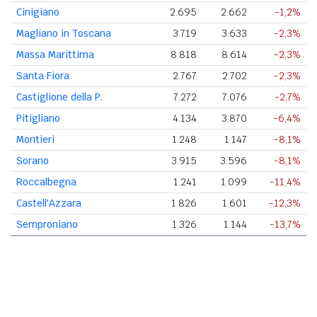
Cinigiano
2.695
2.662
-1,2%
Magliano in Toscana
3.719
3.633
-2,3%
Massa Marittima
8.818
8.614
-2,3%
Santa Fiora
2.767
2.702
-2,3%
Castiglione della P.
7.272
7.076
-2,7%
Pitigliano
4.134
3.870
-6,4%
Montieri
1.248
1.147
-8,1%
Sorano
3.915
3.596
-8,1%
Roccalbegna
1.241
1.099
-11,4%
Castell'Azzara
1.826
1.601
-12,3%
Semproniano
1.326
1.144
-13,7%