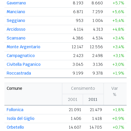
Gavorrano
8.193
8.660
+5,7%
Manciano
6.871
7.259
+5,6%
Seggiano
953
1.004
+5,4%
Arcidosso
4.114
4.313
+4,8%
Scansano
4.386
4.534
+3,4%
Monte Argentario
12.147
12.556
+3,4%
Campagnatico
2.423
2.498
+3,1%
Civitella Paganico
3.045
3.136
+3,0%
Roccastrada
9.199
9.378
+1,9%
Comune
Censimento
Var
%
2001
2011
Follonica
21.091
21.479
+1,8%
Isola del Giglio
1.406
1.418
+0,9%
Orbetello
14.607
14.705
+0,7%