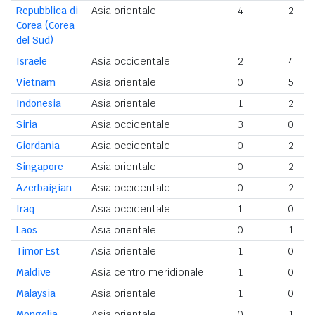
Repubblica di
Asia orientale
4
2
Corea (Corea
del Sud)
Israele
Asia occidentale
2
4
Vietnam
Asia orientale
0
5
Indonesia
Asia orientale
1
2
Siria
Asia occidentale
3
0
Giordania
Asia occidentale
0
2
Singapore
Asia orientale
0
2
Azerbaigian
Asia occidentale
0
2
Iraq
Asia occidentale
1
0
Laos
Asia orientale
0
1
Timor Est
Asia orientale
1
0
Maldive
Asia centro meridionale
1
0
Malaysia
Asia orientale
1
0
Mongolia
Asia orientale
0
1