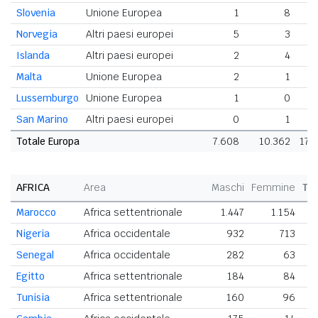
Slovenia
Unione Europea
1
8
Norvegia
Altri paesi europei
5
3
Islanda
Altri paesi europei
2
4
Malta
Unione Europea
2
1
Lussemburgo
Unione Europea
1
0
San Marino
Altri paesi europei
0
1
Totale Europa
7.608
10.362
17.
AFRICA
Area
Maschi
Femmine
To
Marocco
Africa settentrionale
1.447
1.154
2
Nigeria
Africa occidentale
932
713
1
Senegal
Africa occidentale
282
63
Egitto
Africa settentrionale
184
84
Tunisia
Africa settentrionale
160
96