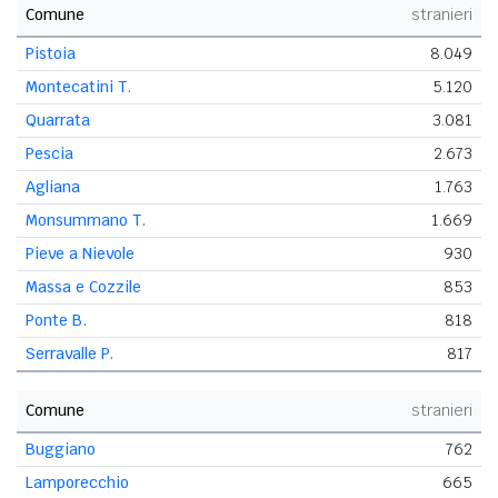
Comune
stranieri
Pistoia
8.049
Montecatini T.
5.120
Quarrata
3.081
Pescia
2.673
Agliana
1.763
Monsummano T.
1.669
Pieve a Nievole
930
Massa e Cozzile
853
Ponte B.
818
Serravalle P.
817
Comune
stranieri
Buggiano
762
Lamporecchio
665