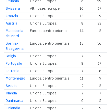
Lituania
Unione Europea
6
29
Svizzera
Altri paesi europei
16
17
Croazia
Unione Europea
13
19
Austria
Unione Europea
8
22
Macedonia
Europa centro orientale
14
15
del Nord
Bosnia-
Europa centro orientale
12
16
Erzegovina
Belgio
Unione Europea
7
19
Portogallo
Unione Europea
8
17
Lettonia
Unione Europea
7
18
Montenegro
Europa centro orientale
11
9
Svezia
Unione Europea
2
15
Irlanda
Unione Europea
7
7
Danimarca
Unione Europea
6
5
Finlandia
Unione Europea
2
9