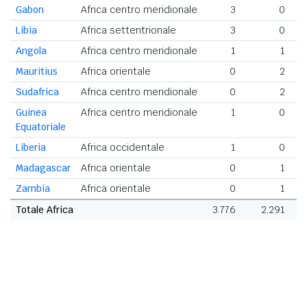
Gabon
Africa centro meridionale
3
0
Libia
Africa settentrionale
3
0
Angola
Africa centro meridionale
1
1
Mauritius
Africa orientale
0
2
Sudafrica
Africa centro meridionale
0
2
Guinea
Africa centro meridionale
1
0
Equatoriale
Liberia
Africa occidentale
1
0
Madagascar
Africa orientale
0
1
Zambia
Africa orientale
0
1
Totale Africa
3.776
2.291
6