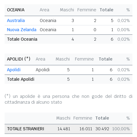
OCEANIA
Area
Maschi
Femmine
Totale
%
Australia
Oceania
3
2
5
0,02%
Nuova Zelanda
Oceania
1
0
1
0,00%
Totale Oceania
4
2
6
0,02%
APOLIDI (*)
Area
Maschi
Femmine
Totale
%
Apolidi
Apolidi
5
1
6
0,02%
Totale Apolidi
5
1
6
0,02%
(*) un apolide è una persona che non gode del diritto di
cittadinanza di alcuno stato
Maschi
Femmine
Totale
%
TOTALE STRANIERI
14.481
16.011
30.492
100,00%