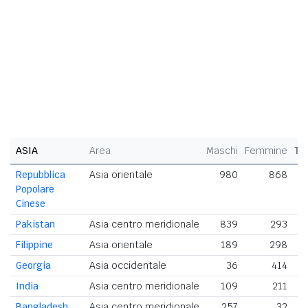
ASIA
Area
Maschi
Femmine
To
Repubblica
Asia orientale
980
868
1
Popolare
Cinese
Pakistan
Asia centro meridionale
839
293
1
Filippine
Asia orientale
189
298
Georgia
Asia occidentale
36
414
India
Asia centro meridionale
109
211
Bangladesh
Asia centro meridionale
257
32