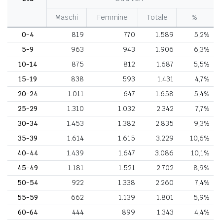
Maschi
Femmine
Totale
%
0-4
819
770
1.589
5,2%
5-9
963
943
1.906
6,3%
10-14
875
812
1.687
5,5%
15-19
838
593
1.431
4,7%
20-24
1.011
647
1.658
5,4%
25-29
1.310
1.032
2.342
7,7%
30-34
1.453
1.382
2.835
9,3%
35-39
1.614
1.615
3.229
10,6%
40-44
1.439
1.647
3.086
10,1%
45-49
1.181
1.521
2.702
8,9%
50-54
922
1.338
2.260
7,4%
55-59
662
1.139
1.801
5,9%
60-64
444
899
1.343
4,4%