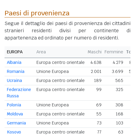
Paesi di provenienza
Segue il dettaglio dei paesi di provenienza dei cittadini
stranieri residenti divisi per continente di
appartenenza ed ordinato per numero di residenti.
EUROPA
Area
Maschi
Femmine
Tot
Albania
Europa centro orientale
4.638
4.279
8.
Romania
Unione Europea
2.001
3.699
5.
Ucraina
Europa centro orientale
189
565
Federazione
Europa centro orientale
99
325
Russa
Polonia
Unione Europea
69
308
Moldova
Europa centro orientale
55
168
Germania
Unione Europea
73
103
Kosovo
Europa centro orientale
77
63