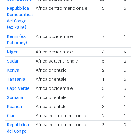
Repubblica
Africa centro meridionale
5
6
Democratica
del Congo
(ex Zaire)
Benin (ex
Africa occidentale
7
1
Dahomey)
Niger
Africa occidentale
4
4
Sudan
Africa settentrionale
6
2
Kenya
Africa orientale
2
5
Tanzania
Africa orientale
1
6
Capo Verde
Africa occidentale
0
5
Somalia
Africa orientale
4
1
Ruanda
Africa orientale
3
1
Ciad
Africa centro meridionale
2
1
Repubblica
Africa centro meridionale
3
0
del Congo