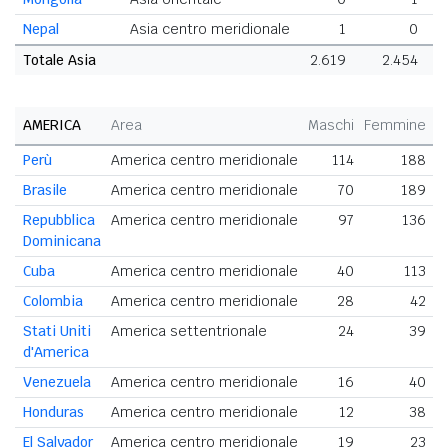
Nepal
Asia centro meridionale
1
0
Totale Asia
2.619
2.454
5
AMERICA
Area
Maschi
Femmine
T
Perù
America centro meridionale
114
188
Brasile
America centro meridionale
70
189
Repubblica
America centro meridionale
97
136
Dominicana
Cuba
America centro meridionale
40
113
Colombia
America centro meridionale
28
42
Stati Uniti
America settentrionale
24
39
d'America
Venezuela
America centro meridionale
16
40
Honduras
America centro meridionale
12
38
El Salvador
America centro meridionale
19
23