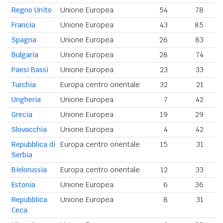
Regno Unito
Unione Europea
54
78
Francia
Unione Europea
43
85
Spagna
Unione Europea
26
83
1
Bulgaria
Unione Europea
28
74
Paesi Bassi
Unione Europea
23
33
Turchia
Europa centro orientale
32
21
Ungheria
Unione Europea
7
42
Grecia
Unione Europea
19
29
Slovacchia
Unione Europea
4
42
Repubblica di
Europa centro orientale
15
31
Serbia
Bielorussia
Europa centro orientale
12
33
Estonia
Unione Europea
6
36
Repubblica
Unione Europea
8
31
Ceca