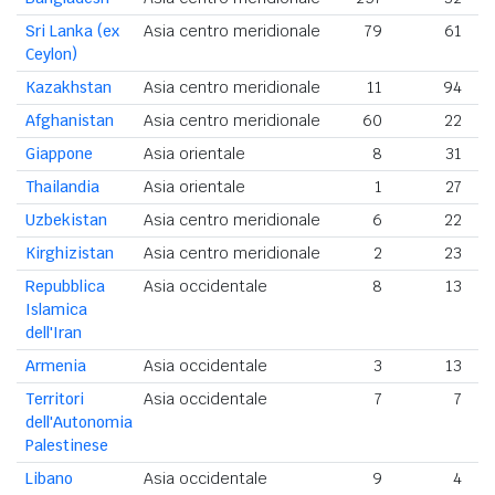
Sri Lanka (ex
Asia centro meridionale
79
61
Ceylon)
Kazakhstan
Asia centro meridionale
11
94
Afghanistan
Asia centro meridionale
60
22
Giappone
Asia orientale
8
31
Thailandia
Asia orientale
1
27
Uzbekistan
Asia centro meridionale
6
22
Kirghizistan
Asia centro meridionale
2
23
Repubblica
Asia occidentale
8
13
Islamica
dell'Iran
Armenia
Asia occidentale
3
13
Territori
Asia occidentale
7
7
dell'Autonomia
Palestinese
Libano
Asia occidentale
9
4