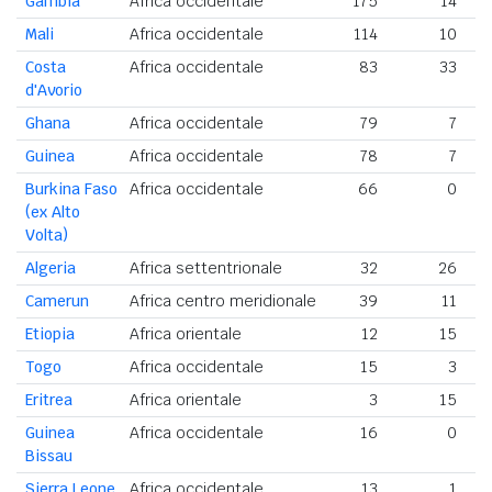
Gambia
Africa occidentale
175
14
Mali
Africa occidentale
114
10
Costa
Africa occidentale
83
33
d'Avorio
Ghana
Africa occidentale
79
7
Guinea
Africa occidentale
78
7
Burkina Faso
Africa occidentale
66
0
(ex Alto
Volta)
Algeria
Africa settentrionale
32
26
Camerun
Africa centro meridionale
39
11
Etiopia
Africa orientale
12
15
Togo
Africa occidentale
15
3
Eritrea
Africa orientale
3
15
Guinea
Africa occidentale
16
0
Bissau
Sierra Leone
Africa occidentale
13
1