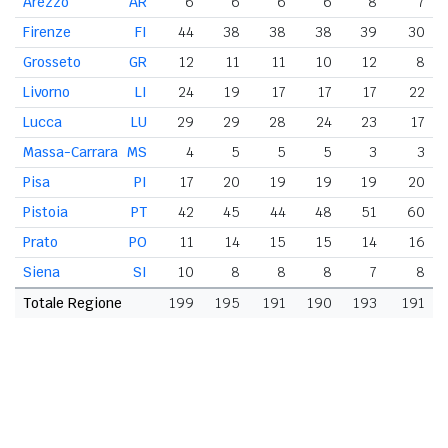
Arezzo
AR
6
6
6
6
8
7
Firenze
FI
44
38
38
38
39
30
Grosseto
GR
12
11
11
10
12
8
Livorno
LI
24
19
17
17
17
22
Lucca
LU
29
29
28
24
23
17
Massa-Carrara
MS
4
5
5
5
3
3
Pisa
PI
17
20
19
19
19
20
Pistoia
PT
42
45
44
48
51
60
Prato
PO
11
14
15
15
14
16
Siena
SI
10
8
8
8
7
8
Totale Regione
199
195
191
190
193
191