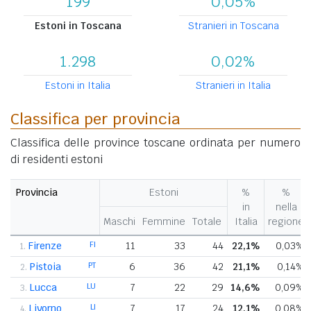
199
0,05%
Estoni in Toscana
Stranieri in Toscana
1.298
0,02%
Estoni in Italia
Stranieri in Italia
Classifica per provincia
Classifica delle province toscane ordinata per numero
di residenti estoni
Provincia
Estoni
%
%
in
nella
Maschi
Femmine
Totale
Italia
regione
Firenze
FI
11
33
44
22,1%
0,03%
1.
Pistoia
PT
6
36
42
21,1%
0,14%
2.
Lucca
LU
7
22
29
14,6%
0,09%
3.
Livorno
LI
7
17
24
12,1%
0,08%
4.