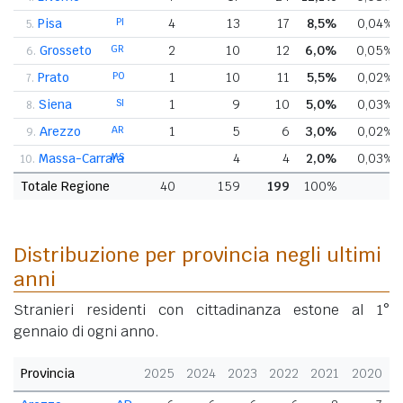
Pisa
PI
4
13
17
8,5%
0,04%
5.
Grosseto
GR
2
10
12
6,0%
0,05%
6.
Prato
PO
1
10
11
5,5%
0,02%
7.
Siena
SI
1
9
10
5,0%
0,03%
8.
Arezzo
AR
1
5
6
3,0%
0,02%
9.
Massa-Carrara
MS
4
4
2,0%
0,03%
10.
Totale Regione
40
159
199
100%
Distribuzione per provincia negli ultimi
anni
Stranieri residenti con cittadinanza estone al 1°
gennaio di ogni anno.
Provincia
2025
2024
2023
2022
2021
2020