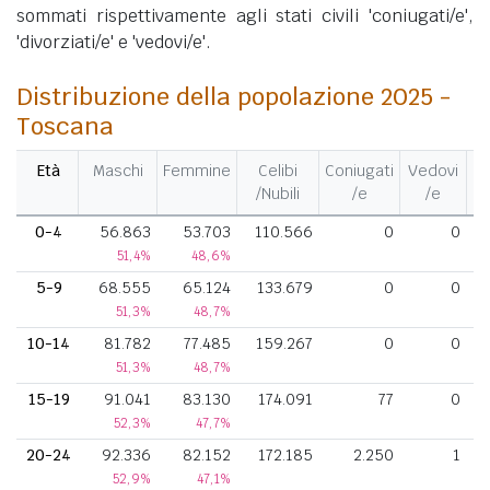
sommati rispettivamente agli stati civili 'coniugati/e',
'divorziati/e' e 'vedovi/e'.
Distribuzione della popolazione 2025 -
Toscana
Età
Maschi
Femmine
Celibi
Coniugati
Vedovi
Di
/Nubili
/e
/e
0-4
56.863
53.703
110.566
0
0
51,4%
48,6%
5-9
68.555
65.124
133.679
0
0
51,3%
48,7%
10-14
81.782
77.485
159.267
0
0
51,3%
48,7%
15-19
91.041
83.130
174.091
77
0
52,3%
47,7%
20-24
92.336
82.152
172.185
2.250
1
52,9%
47,1%