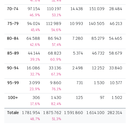
47,6%
52,4%
70-74
97.154
110.197
14.438
151.039
28.484
46,9%
53,1%
75-79
94.024
112.989
10.993
140.505
46.213
45,4%
54,6%
80-84
64.588
86.943
7.280
85.279
54.465
42,6%
57,4%
85-89
44.144
68.823
5.374
46.732
58.679
39,1%
60,9%
90-94
16.086
33.136
2.498
12.252
33.840
32,7%
67,3%
95-99
3.099
9.860
731
1.530
10.577
23,9%
76,1%
100+
306
1.430
125
97
1.502
17,6%
82,4%
Totale
1.781.954
1.875.762
1.591.860
1.614.100
282.314
48,7%
51,3%