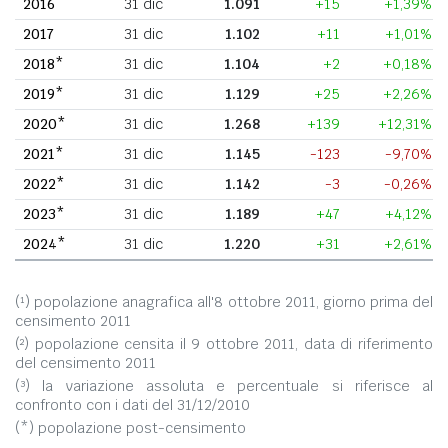
2016
31 dic
1.091
+15
+1,39%
2017
31 dic
1.102
+11
+1,01%
2018*
31 dic
1.104
+2
+0,18%
2019*
31 dic
1.129
+25
+2,26%
2020*
31 dic
1.268
+139
+12,31%
2021*
31 dic
1.145
-123
-9,70%
2022*
31 dic
1.142
-3
-0,26%
2023*
31 dic
1.189
+47
+4,12%
2024*
31 dic
1.220
+31
+2,61%
(¹) popolazione anagrafica all'8 ottobre 2011, giorno prima del
censimento 2011
(²) popolazione censita il 9 ottobre 2011, data di riferimento
del censimento 2011
(³) la variazione assoluta e percentuale si riferisce al
confronto con i dati del 31/12/2010
(*) popolazione post-censimento