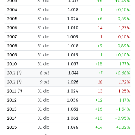
2003
31 dic
1.017
+5
+0,49%
2004
31 dic
1.018
+1
+0,10%
2005
31 dic
1.024
+6
+0,59%
2006
31 dic
1.010
-14
-1,37%
2007
31 dic
1.009
-1
-0,10%
2008
31 dic
1.018
+9
+0,89%
2009
31 dic
1.019
+1
+0,10%
2010
31 dic
1.037
+18
+1,77%
2011
(¹)
8 ott
1.044
+7
+0,68%
2011
(²)
9 ott
1.026
-18
-1,72%
2011
(³)
31 dic
1.024
-13
-1,25%
2012
31 dic
1.036
+12
+1,17%
2013
31 dic
1.052
+16
+1,54%
2014
31 dic
1.062
+10
+0,95%
2015
31 dic
1.076
+14
+1,32%