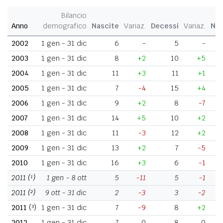
Bilancio
Anno
demografico
Nascite
Variaz.
Decessi
Variaz.
Nat
2002
1 gen - 31 dic
6
-
5
-
2003
1 gen - 31 dic
8
+2
10
+5
2004
1 gen - 31 dic
11
+3
11
+1
2005
1 gen - 31 dic
7
-4
15
+4
2006
1 gen - 31 dic
9
+2
8
-7
2007
1 gen - 31 dic
14
+5
10
+2
2008
1 gen - 31 dic
11
-3
12
+2
2009
1 gen - 31 dic
13
+2
7
-5
2010
1 gen - 31 dic
16
+3
6
-1
2011
(¹)
1 gen - 8 ott
5
-11
5
-1
2011
(²)
9 ott - 31 dic
2
-3
3
-2
2011
(³)
1 gen - 31 dic
7
-9
8
+2
2012
1 gen - 31 dic
7
0
8
0