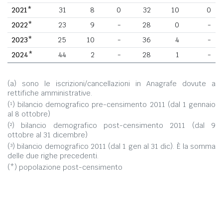
2021*
31
8
0
32
10
0
2022*
23
9
-
28
0
-
2023*
25
10
-
36
4
-
2024*
44
2
-
28
1
-
(a) sono le iscrizioni/cancellazioni in Anagrafe dovute a
rettifiche amministrative.
(¹) bilancio demografico pre-censimento 2011 (dal 1 gennaio
al 8 ottobre)
(²) bilancio demografico post-censimento 2011 (dal 9
ottobre al 31 dicembre)
(³) bilancio demografico 2011 (dal 1 gen al 31 dic). È la somma
delle due righe precedenti.
(*) popolazione post-censimento