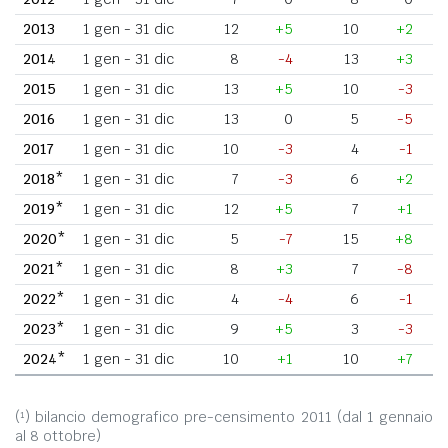
2013
1 gen - 31 dic
12
+5
10
+2
2014
1 gen - 31 dic
8
-4
13
+3
2015
1 gen - 31 dic
13
+5
10
-3
2016
1 gen - 31 dic
13
0
5
-5
2017
1 gen - 31 dic
10
-3
4
-1
2018*
1 gen - 31 dic
7
-3
6
+2
2019*
1 gen - 31 dic
12
+5
7
+1
2020*
1 gen - 31 dic
5
-7
15
+8
2021*
1 gen - 31 dic
8
+3
7
-8
2022*
1 gen - 31 dic
4
-4
6
-1
2023*
1 gen - 31 dic
9
+5
3
-3
2024*
1 gen - 31 dic
10
+1
10
+7
(¹) bilancio demografico pre-censimento 2011 (dal 1 gennaio
al 8 ottobre)