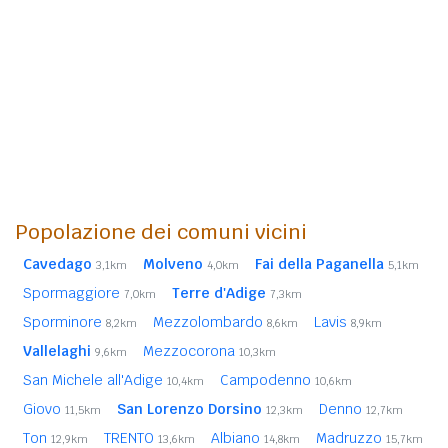
Popolazione dei comuni vicini
Cavedago
Molveno
Fai della Paganella
3,1km
4,0km
5,1km
Spormaggiore
Terre d'Adige
7,0km
7,3km
Sporminore
Mezzolombardo
Lavis
8,2km
8,6km
8,9km
Vallelaghi
Mezzocorona
9,6km
10,3km
San Michele all'Adige
Campodenno
10,4km
10,6km
Giovo
San Lorenzo Dorsino
Denno
11,5km
12,3km
12,7km
Ton
TRENTO
Albiano
Madruzzo
12,9km
13,6km
14,8km
15,7km