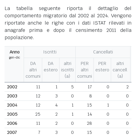
La tabella seguente riporta il dettaglio del
comportamento migratorio dal 2002 al 2024. Vengono
riportate anche le righe con i dati ISTAT rilevati in
anagrafe prima e dopo il censimento 2011 della
popolazione.
Anno
Iscritti
Cancellati
gen-dic
M
DA
DA
altri
PER
PER
altri
altri
estero
iscritti
altri
estero
cancell.
comuni
(a)
comuni
(a)
2002
11
1
5
17
0
2
2003
12
3
0
8
0
0
2004
12
4
1
15
1
0
2005
25
2
1
14
0
0
2006
11
2
0
28
0
0
2007
7
3
0
15
0
0