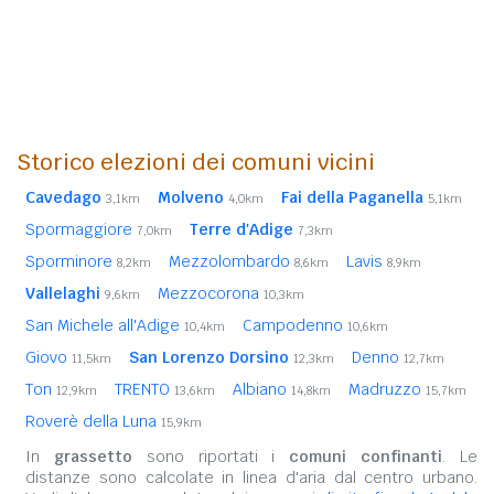
Storico elezioni dei comuni vicini
Cavedago
Molveno
Fai della Paganella
3,1km
4,0km
5,1km
Spormaggiore
Terre d'Adige
7,0km
7,3km
Sporminore
Mezzolombardo
Lavis
8,2km
8,6km
8,9km
Vallelaghi
Mezzocorona
9,6km
10,3km
San Michele all'Adige
Campodenno
10,4km
10,6km
Giovo
San Lorenzo Dorsino
Denno
11,5km
12,3km
12,7km
Ton
TRENTO
Albiano
Madruzzo
12,9km
13,6km
14,8km
15,7km
Roverè della Luna
15,9km
In
grassetto
sono riportati i
comuni confinanti
. Le
distanze sono calcolate in linea d'aria dal centro urbano.