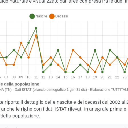
ldo naturale è visualizzato dall'area compresa fra le due li
 riporta il dettaglio delle nascite e dei decessi dal 2002 al 
anche le righe con i dati ISTAT rilevati in anagrafe prima e
 della popolazione.