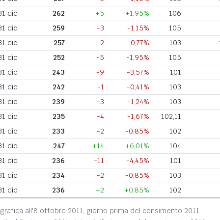
31 dic
262
+5
+1,95%
106
31 dic
259
-3
-1,15%
105
31 dic
257
-2
-0,77%
103
31 dic
252
-5
-1,95%
105
31 dic
243
-9
-3,57%
101
31 dic
242
-1
-0,41%
103
31 dic
239
-3
-1,24%
103
31 dic
235
-4
-1,67%
102,11
31 dic
233
-2
-0,85%
102
31 dic
247
+14
+6,01%
104
31 dic
236
-11
-4,45%
101
31 dic
234
-2
-0,85%
103
31 dic
236
+2
+0,85%
102
grafica all'8 ottobre 2011, giorno prima del censimento 2011