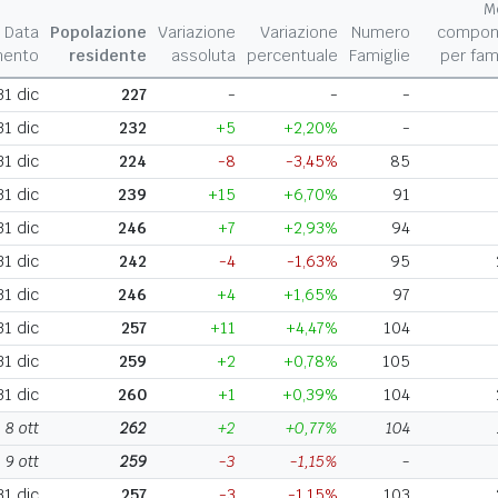
M
Data
Popolazione
Variazione
Variazione
Numero
compon
mento
residente
assoluta
percentuale
Famiglie
per fam
31 dic
227
-
-
-
31 dic
232
+5
+2,20%
-
31 dic
224
-8
-3,45%
85
31 dic
239
+15
+6,70%
91
31 dic
246
+7
+2,93%
94
31 dic
242
-4
-1,63%
95
31 dic
246
+4
+1,65%
97
31 dic
257
+11
+4,47%
104
31 dic
259
+2
+0,78%
105
31 dic
260
+1
+0,39%
104
8 ott
262
+2
+0,77%
104
9 ott
259
-3
-1,15%
-
31 dic
257
-3
-1,15%
103