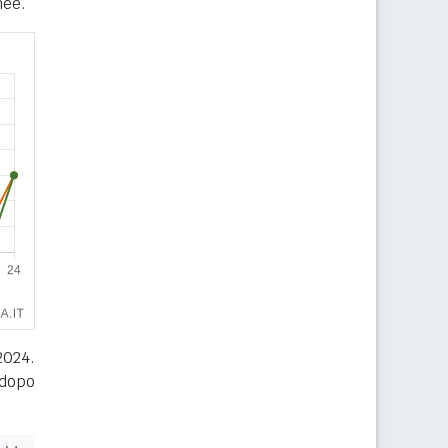
nee.
2024.
 dopo