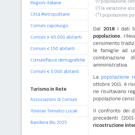
(²) popolazione cen
Regioni italiane
(³) la variazione as
Città Metropolitane
(*) popolazione p
Comuni capoluogo
Dal
2018
i dati t
popolazione
, rile
Comuni
>
60.000 abitanti
censimento tradizio
Comuni
<
150 abitanti
le famiglie ad u
combinazione d
Comuni/fasce demografiche
amministrativa.
Comuni
<
5.000 abitanti
La
popolazione r
ottobre 2011, è r
Turismo in Rete
ne risultavano reg
popolazione censi
Associazioni di Comuni
Il confronto dei 
Itinerari Tematici Locali
precedenti (2001
Bandiera Blu 2025
ricostruzione int