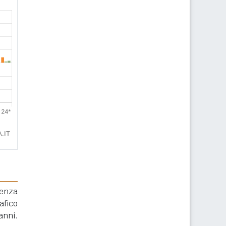
renza
afico
anni.