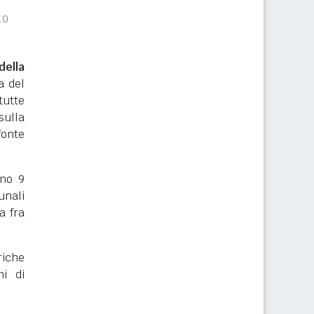
10
ella
a del
tutte
sulla
onte
rno 9
unali
a fra
riche
ni di