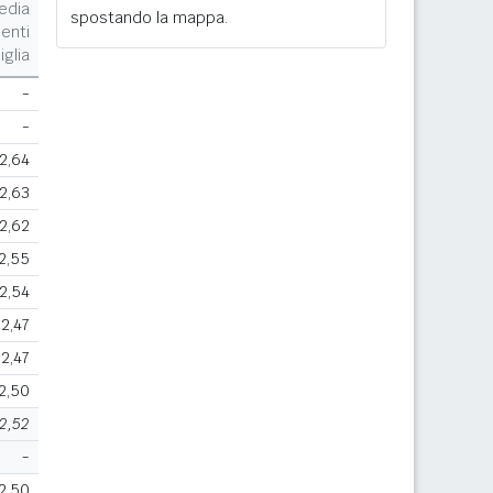
edia
spostando la mappa.
enti
iglia
-
-
2,64
2,63
2,62
2,55
2,54
2,47
2,47
2,50
2,52
-
2,50