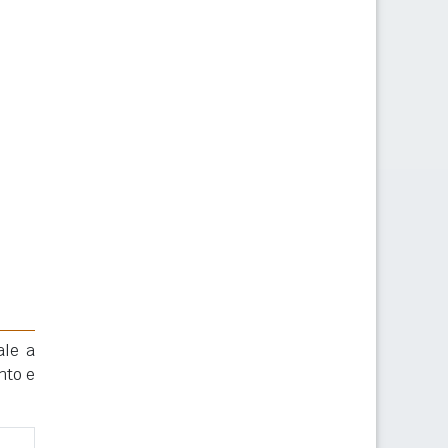
ale a
nto e