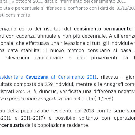
sita il 9 ottobre 2011, data di riferimento del censimento 2011
soluta e percentuale si riferisce al confronto con i dati del 31/12/20
ost-censimento
engono conto dei risultati del
censimento permanente d
vati con cadenza annuale e non più decennale. A differenz
nale, che effettuava una rilevazione di tutti gli individui e 
na data stabilita, il nuovo metodo censuario si basa 
i rilevazioni campionarie e dati provenienti da f
esidente a
Cavizzana
al Censimento 2011
, rilevata il gio
isultata composta da
259
individui, mentre alle Anagrafi com
istrati
262
. Si è, dunque, verificata una differenza negativ
ta
e
popolazione anagrafica
pari a
3
unità (-1,15%).
dati della popolazione residente dal 2018 con le serie sto
-2011 e 2011-2017) è possibile soltanto con operazio
ercensuaria
della popolazione residente.