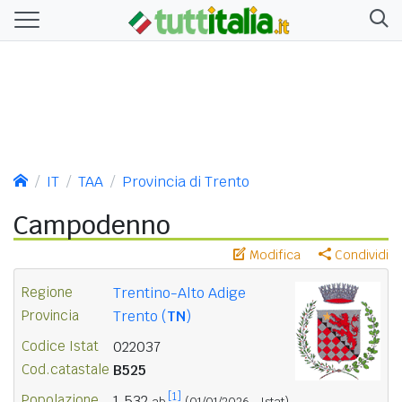
IT
TAA
Provincia di Trento
Campodenno
Modifica
Condividi
Regione
Trentino-Alto Adige
Provincia
Trento (
TN
)
Codice Istat
022037
Cod.catastale
B525
[1]
Popolazione
1.532
ab.
(01/01/2026 - Istat)