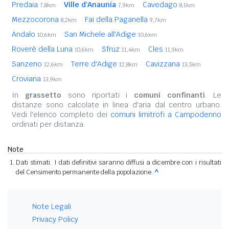
Predaia
Ville d'Anaunia
Cavedago
7,8km
7,9km
8,1km
Mezzocorona
Fai della Paganella
8,2km
9,7km
Andalo
San Michele all'Adige
10,6km
10,6km
Roverè della Luna
Sfruz
Cles
10,6km
11,4km
11,9km
Sanzeno
Terre d'Adige
Cavizzana
12,6km
12,8km
13,5km
Croviana
13,9km
In
grassetto
sono riportati i
comuni confinanti
. Le
distanze sono calcolate in linea d'aria dal centro urbano.
Vedi l'elenco completo dei
comuni limitrofi a Campodenno
ordinati per distanza.
Note
Dati stimati. I dati definitivi saranno diffusi a dicembre con i risultati
del Censimento permanente della popolazione.
^
Note Legali
Privacy Policy