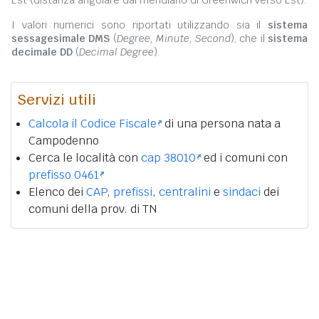
Est (distanza angolare dal meridiano di Greenwich verso Est).
I valori numerici sono riportati utilizzando sia il
sistema
sessagesimale DMS
(
Degree, Minute, Second
), che il
sistema
decimale DD
(
Decimal Degree
).
Servizi utili
Calcola il Codice Fiscale
di una persona nata a
Campodenno
Cerca le località con
cap 38010
ed i comuni con
prefisso 0461
Elenco dei
CAP
,
prefissi
,
centralini
e
sindaci
dei
comuni della prov. di TN