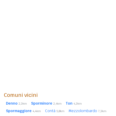
Comuni vicini
Denno
Sporminore
Ton
2,3km
2,4km
4,3km
Spormaggiore
Contà
Mezzolombardo
4,4km
5,8km
7,3km