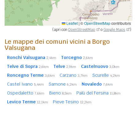
Leaflet
|
©
OpenStreetMap
contributors
(apri con
OpenStreetMap
o
Google Maps
)
Le mappe dei comuni vicini a Borgo
Valsugana
Ronchi Valsugana
Torcegno
2,4km
2,6km
Telve di Sopra
Telve
Castelnuovo
2,6km
2,9km
3,0km
Roncegno Terme
Carzano
Scurelle
3,6km
3,7km
4,2km
Castel Ivano
Samone
Novaledo
5,4km
6,2km
7,6km
Ospedaletto
Bieno
Palù del Fersina
7,6km
8,5km
11,8km
Levico Terme
Pieve Tesino
12,1km
12,2km
Cinte Tesino
Fierozzo
Frassilongo
12,3km
12,4km
12,9km
Sant'Orsola Terme
Asiago (VI)
13,4km
20,0km
In
grassetto
sono riportati i
comuni confinanti
. Le
distanze sono calcolate in linea d'aria dal centro urbano.