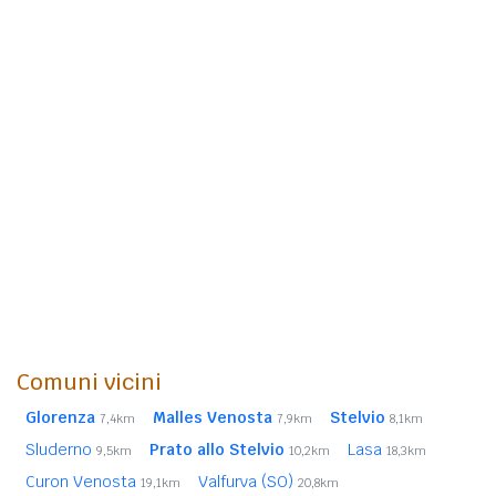
Comuni vicini
Glorenza
Malles Venosta
Stelvio
7,4km
7,9km
8,1km
Sluderno
Prato allo Stelvio
Lasa
9,5km
10,2km
18,3km
Curon Venosta
Valfurva (SO)
19,1km
20,8km