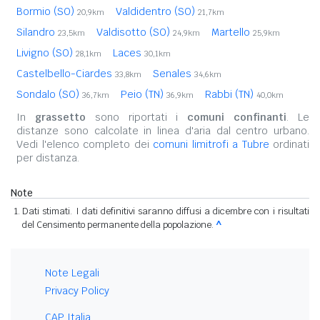
Bormio (SO)
Valdidentro (SO)
20,9km
21,7km
Silandro
Valdisotto (SO)
Martello
23,5km
24,9km
25,9km
Livigno (SO)
Laces
28,1km
30,1km
Castelbello-Ciardes
Senales
33,8km
34,6km
Sondalo (SO)
Peio (TN)
Rabbi (TN)
36,7km
36,9km
40,0km
In
grassetto
sono riportati i
comuni confinanti
. Le
distanze sono calcolate in linea d'aria dal centro urbano.
Vedi l'elenco completo dei
comuni limitrofi a Tubre
ordinati
per distanza.
Note
Dati stimati. I dati definitivi saranno diffusi a dicembre con i risultati
del Censimento permanente della popolazione.
^
Note Legali
Privacy Policy
CAP Italia