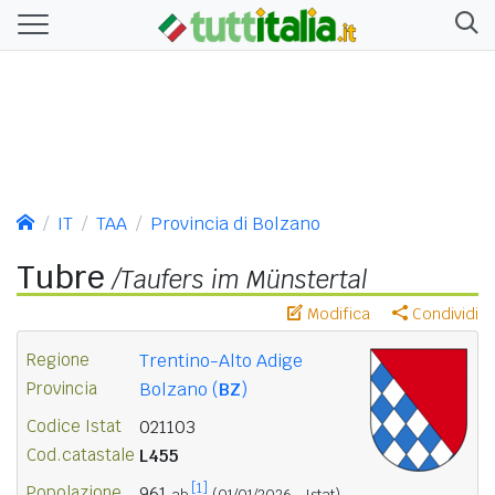
IT
TAA
Provincia di Bolzano
Tubre
/Taufers im Münstertal
Modifica
Condividi
Regione
Trentino-Alto Adige
Provincia
Bolzano (
BZ
)
Codice Istat
021103
Cod.catastale
L455
[1]
Popolazione
961
ab.
(01/01/2026 - Istat)