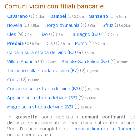
Comuni vicini con filiali bancarie
Cavareno
(1)
Dambel
(1)
Sanzeno
(1)
2,1km
2,2km
4,5km
Novella
(3)
Borgo d'Anaunia
(4)
Sfruz
(1)
4,5km
5,0km
6,2km
Cles
(9)
Livo
(1)
Lauregno (BZ)
(1)
7,3km
7,7km
7,9km
Predaia
(6)
Cis
(1)
Rumo
(1)
8,8km
8,8km
9,2km
Caldaro sulla strada del vino (BZ)
(4)
9,6km
Ville d'Anaunia
(3)
Senale-San Felice (BZ)
(1)
10,4km
10,9km
Termeno sulla strada del vino (BZ)
(2)
11,2km
Contà
(2)
12,0km
Cortaccia sulla strada del vino (BZ)
(1)
12,1km
Appiano sulla strada del vino (BZ)
(7)
12,8km
Magrè sulla strada del vino (BZ)
(1)
13,8km
In
grassetto
sono riportati i
comuni confinanti
. Le
distanze sono calcolate in linea d'aria dal centro urbano.
Vedi l'elenco completo dei
comuni limitrofi a Romeno
ordinati per distanza.