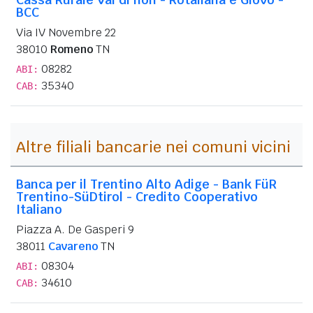
BCC
Via IV Novembre 22
38010
Romeno
TN
08282
ABI:
35340
CAB:
Altre filiali bancarie nei comuni vicini
Banca per il Trentino Alto Adige - Bank FüR
Trentino-SüDtirol - Credito Cooperativo
Italiano
Piazza A. De Gasperi 9
38011
Cavareno
TN
08304
ABI:
34610
CAB: