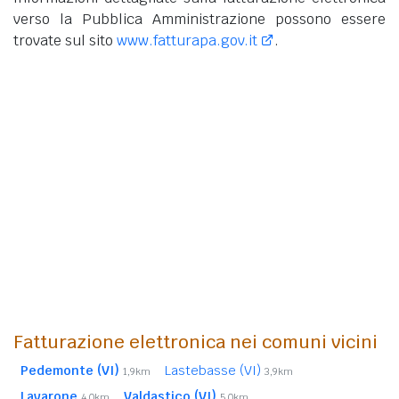
verso la Pubblica Amministrazione possono essere
trovate sul sito
www.fatturapa.gov.it
.
Fatturazione elettronica nei comuni vicini
Pedemonte (VI)
Lastebasse (VI)
1,9km
3,9km
Lavarone
Valdastico (VI)
4,0km
5,0km