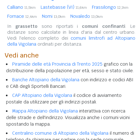
Calliano
Lastebasse (VI)
Frassilongo
11,5km
11,6km
12,1km
Fornace
Nomi
Novaledo
12,4km
13,0km
13,0km
In
grassetto
sono riportati i
comuni confinanti
. Le
distanze sono calcolate in linea d'aria dal centro urbano.
Vedi l'elenco completo dei
comuni limitrofi ad Altopiano
della Vigolana
ordinati per distanza.
Vedi anche
Piramide delle età Provincia di Trento 2025
grafico con la
distribuzione della popolazione per età, sesso e stato civile.
Banche Altopiano della Vigolana
con indirizzo e codici ABI
e CAB degli Sportelli Bancari.
CAP Altopiano della Vigolana
il codice di avviamento
postale da utilizzare per gli indirizzi postali.
Mappa Altopiano della Vigolana
interattiva con ricerca
delle strade e dell'indirizzo. Visualizza anche i comuni vicini
spostando la mappa.
Centralino comune di Altopiano della Vigolana
il numero di
telefono da chiamare per parlare con la sede comunale.