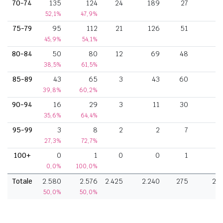
70-74
135
124
24
189
27
1
52,1%
47,9%
75-79
95
112
21
126
51
45,9%
54,1%
80-84
50
80
12
69
48
38,5%
61,5%
85-89
43
65
3
43
60
39,8%
60,2%
90-94
16
29
3
11
30
35,6%
64,4%
95-99
3
8
2
2
7
27,3%
72,7%
100+
0
1
0
0
1
0,0%
100,0%
Totale
2.580
2.576
2.425
2.240
275
21
50,0%
50,0%