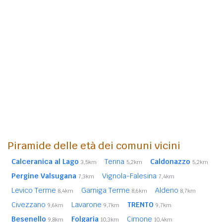
Piramide delle età dei comuni vicini
Calceranica al Lago
Tenna
Caldonazzo
3,5km
5,2km
5,2km
Pergine Valsugana
Vignola-Falesina
7,3km
7,4km
Levico Terme
Garniga Terme
Aldeno
8,4km
8,6km
8,7km
Civezzano
Lavarone
TRENTO
9,6km
9,7km
9,7km
Besenello
Folgaria
Cimone
9,8km
10,3km
10,4km