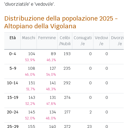
'divorziati/e' e 'vedovi/e'.
Distribuzione della popolazione 2025 -
Altopiano della Vigolana
Età
Maschi
Femmine
Celibi
Coniugati
Vedovi
Divorziat
/Nubili
/e
/e
/e
0-4
104
89
193
0
0
53,9%
46,1%
5-9
108
127
235
0
0
46,0%
54,0%
10-14
151
141
292
0
0
51,7%
48,3%
15-19
143
131
274
0
0
52,2%
47,8%
20-24
145
134
277
2
0
52,0%
48,0%
25-29
155
140
272
23
0