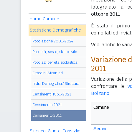
fotografato la p
ottobre 2011
.
Home Comune
È stato il prim
Statistiche Demografiche
compilati ed invia
Popolazione 2001-2024
Vedi anche le vari
Pop. età, sesso, stato civile
Variazione 
Popolaz. per età scolastica
2011
Cittadini Stranieri
Variazione della 
Indici Demografici / Struttura
confrontare le
v
Bolzano
.
Censimenti 1861-2021
Censimento 2021
Comune
Censimento 2011
Merano
Sindaco, Giunta, Consiglio