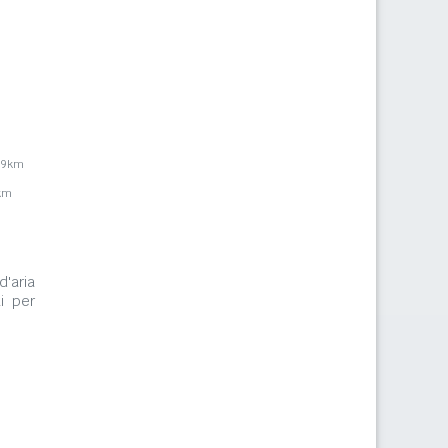
,9km
km
d'aria
i per