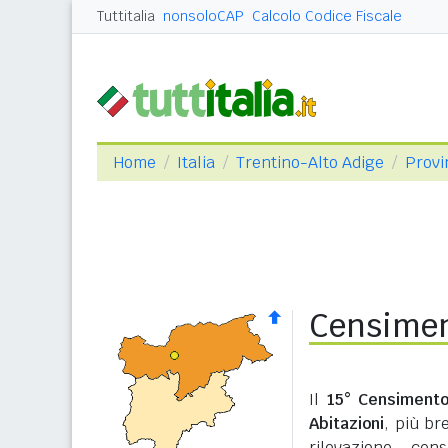
Tuttitalia
nonsoloCAP
Calcolo Codice Fiscale
Home
Italia
Trentino-Alto Adige
Provi
Censimen
Il
15° Censimento
Abitazioni
, più b
rilevazione cen