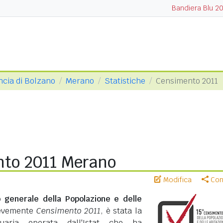
Bandiera Blu 2
ncia di Bolzano
Merano
Statistiche
Censimento 2011
to 2011 Merano
Modifica
Cond
 generale della Popolazione e delle
revemente
Censimento 2011
, è stata la
suaria operata dall'Istat che ha