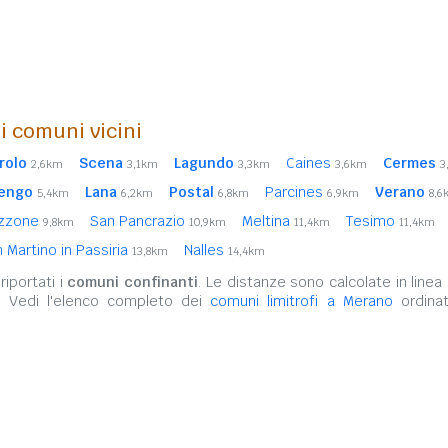
i comuni vicini
irolo
Scena
Lagundo
Caines
Cermes
2,6km
3,1km
3,3km
3,6km
3
engo
Lana
Postal
Parcines
Verano
5,4km
6,2km
6,8km
6,9km
8,6
zzone
San Pancrazio
Meltina
Tesimo
9,8km
10,9km
11,4km
11,4km
 Martino in Passiria
Nalles
13,8km
14,4km
iportati i
comuni confinanti
. Le distanze sono calcolate in linea 
. Vedi l'elenco completo dei
comuni limitrofi a Merano
ordinat