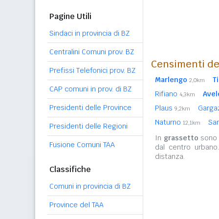
Pagine Utili
Sindaci in provincia di BZ
Centralini Comuni prov. BZ
Censimenti de
Prefissi Telefonici prov. BZ
Marlengo
T
2,0km
CAP comuni in prov. di BZ
Rifiano
Avel
4,3km
Presidenti delle Province
Plaus
Garga
9,2km
Naturno
San
12,1km
Presidenti delle Regioni
In
grassetto
sono r
Fusione Comuni TAA
dal centro urbano
distanza.
Classifiche
Comuni in provincia di BZ
Province del TAA