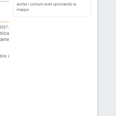
anche i comuni vicini spostando la
mappa.
2017,
blica
delle
ire i