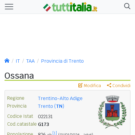
IT
TAA
Provincia di Trento
Ossana
Modifica
Condividi
Regione
Trentino-Alto Adige
Provincia
Trento (
TN
)
Codice Istat
022131
Cod.catastale
G173
[1]
Popolazione
826
ab.
(01/01/2026 - Istat)