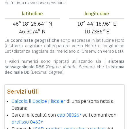
dall'ultima rilevazione censuaria.
latitudine
longitudine
46° 18' 26,64'' N
10° 44' 18,96'' E
46,3074° N
10,7386° E
Le
coordinate geografiche
sono espresse in latitudine Nord
(distanza angolare dall'equatore verso Nord) e longitudine
Est (distanza angolare dal meridiano di Greenwich verso Est).
I valori numerici sono riportati utilizzando sia il
sistema
sessagesimale DMS
(
Degree, Minute, Second
), che il
sistema
decimale DD
(
Decimal Degree
).
Servizi utili
Calcola il Codice Fiscale
di una persona nata a
Ossana
Cerca le località con
cap 38026
ed i comuni con
prefisso 0463
Elenco dei
CAP
,
prefissi
,
centralini
e
sindaci
dei