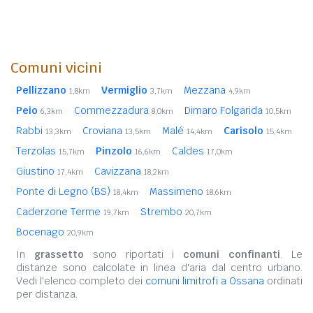
Comuni vicini
Pellizzano
Vermiglio
Mezzana
1,8km
3,7km
4,9km
Peio
Commezzadura
Dimaro Folgarida
6,3km
8,0km
10,5km
Rabbi
Croviana
Malé
Carisolo
13,3km
13,5km
14,4km
15,4km
Terzolas
Pinzolo
Caldes
15,7km
16,6km
17,0km
Giustino
Cavizzana
17,4km
18,2km
Ponte di Legno (BS)
Massimeno
18,4km
18,6km
Caderzone Terme
Strembo
19,7km
20,7km
Bocenago
20,9km
In
grassetto
sono riportati i
comuni confinanti
. Le
distanze sono calcolate in linea d'aria dal centro urbano.
Vedi l'elenco completo dei
comuni limitrofi a Ossana
ordinati
per distanza.