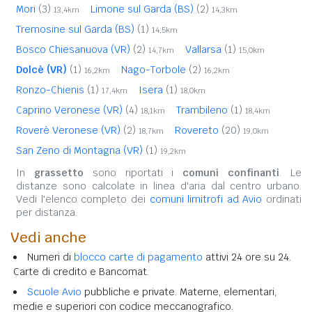
Mori
(3)
Limone sul Garda (BS)
(2)
13,4km
14,3km
Tremosine sul Garda (BS)
(1)
14,5km
Bosco Chiesanuova (VR)
(2)
Vallarsa
(1)
14,7km
15,0km
Dolcè (VR)
(1)
Nago-Torbole
(2)
16,2km
16,2km
Ronzo-Chienis
(1)
Isera
(1)
17,4km
18,0km
Caprino Veronese (VR)
(4)
Trambileno
(1)
18,1km
18,4km
Roverè Veronese (VR)
(2)
Rovereto
(20)
18,7km
19,0km
San Zeno di Montagna (VR)
(1)
19,2km
In
grassetto
sono riportati i
comuni confinanti
. Le
distanze sono calcolate in linea d'aria dal centro urbano.
Vedi l'elenco completo dei
comuni limitrofi ad Avio
ordinati
per distanza.
Vedi anche
Numeri di
blocco carte di pagamento
attivi 24 ore su 24.
Carte di credito e Bancomat.
Scuole Avio
pubbliche e private. Materne, elementari,
medie e superiori con codice meccanografico.