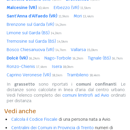
Malcesine (VR)
Erbezzo (VR)
10,4km
11,5km
Sant'Anna d'Alfaedo (VR)
Mori
11,9km
13,4km
Brenzone sul Garda (VR)
14,2km
Limone sul Garda (BS)
14,3km
Tremosine sul Garda (BS)
14,5km
Bosco Chiesanuova (VR)
Vallarsa
14,7km
15,0km
Dolcè (VR)
Nago-Torbole
Tignale (BS)
16,2km
16,2km
16,7km
Ronzo-Chienis
Isera
17,4km
18,0km
Caprino Veronese (VR)
Trambileno
18,1km
18,4km
In
grassetto
sono riportati i
comuni confinanti
. Le
distanze sono calcolate in linea d'aria dal centro urbano.
Vedi l'elenco completo dei
comuni limitrofi ad Avio
ordinati
per distanza.
Vedi anche
Calcola il Codice Fiscale
di una persona nata a Avio.
Centralini dei Comuni in Provincia di Trento
numeri di