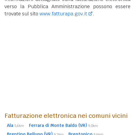
verso la Pubblica Amministrazione possono essere
trovate sul sito
www.fatturapa.gov.it
.
Fatturazione elettronica nei comuni vicini
Ala
Ferrara di Monte Baldo (VR)
5,6km
9,0km
Brentino Belluno (VR)
Brentonico
9,2km
9,6km