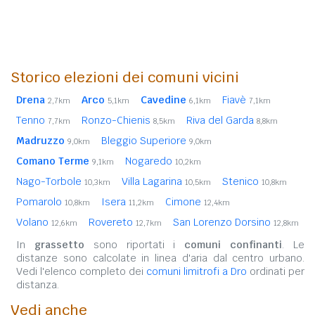
Storico elezioni dei comuni vicini
Drena
Arco
Cavedine
Fiavè
2,7km
5,1km
6,1km
7,1km
Tenno
Ronzo-Chienis
Riva del Garda
7,7km
8,5km
8,8km
Madruzzo
Bleggio Superiore
9,0km
9,0km
Comano Terme
Nogaredo
9,1km
10,2km
Nago-Torbole
Villa Lagarina
Stenico
10,3km
10,5km
10,8km
Pomarolo
Isera
Cimone
10,8km
11,2km
12,4km
Volano
Rovereto
San Lorenzo Dorsino
12,6km
12,7km
12,8km
In
grassetto
sono riportati i
comuni confinanti
. Le
distanze sono calcolate in linea d'aria dal centro urbano.
Vedi l'elenco completo dei
comuni limitrofi a Dro
ordinati per
distanza.
Vedi anche