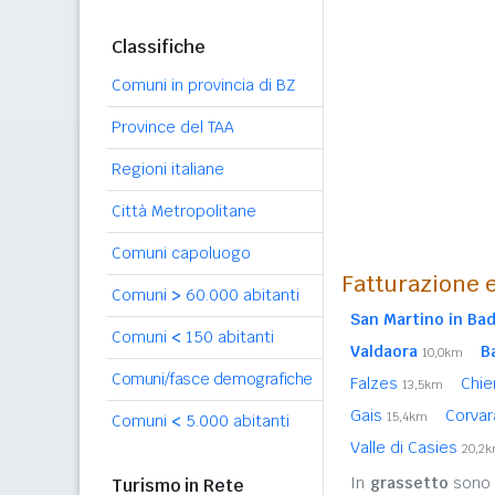
Classifiche
Comuni in provincia di BZ
Province del TAA
Regioni italiane
Città Metropolitane
Comuni capoluogo
Fatturazione e
Comuni
>
60.000 abitanti
San Martino in Bad
Comuni
<
150 abitanti
Valdaora
B
10,0km
Comuni/fasce demografiche
Falzes
Chi
13,5km
Gais
Corvar
15,4km
Comuni
<
5.000 abitanti
Valle di Casies
20,2
In
grassetto
sono r
Turismo in Rete