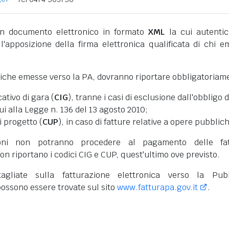
 documento elettronico in formato
XML
la cui autentic
l'apposizione della firma elettronica qualificata di chi e
niche emesse verso la PA, dovranno riportare obbligatoriam
cativo di gara (
CIG
), tranne i casi di esclusione dall'obbligo d
cui alla Legge n. 136 del 13 agosto 2010;
i progetto (
CUP
), in caso di fatture relative a opere pubblic
oni non potranno procedere al pagamento delle fat
on riportano i codici CIG e CUP, quest'ultimo ove previsto.
tagliate sulla fatturazione elettronica verso la Pub
ossono essere trovate sul sito
www.fatturapa.gov.it
.