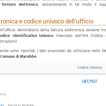
n
formato elettronico
, abbandonando in tal modo il sup
tronica e codice univoco dell'ufficio
ell'ufficio destinatario della fattura elettronica avviene tr
odice Identificativo Univoco
rilasciato dall'iPA (Indice 
trazioni).
ente sono riportati i dati essenziali da utilizzare nelle fa
l
Comune di Marebbe
.
Codice Univoco
UFCY07
90211
ger
Tel 0474 503756