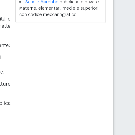
Scuole Marebbe
pubbliche e private.
Materne, elementari, medie e superiori
con codice meccanografico.
ità è
mette
ente:
i
he.
ture
blica