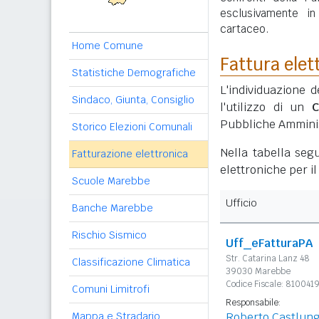
esclusivamente i
cartaceo.
Home Comune
Fattura elet
Statistiche Demografiche
L'individuazione d
Sindaco, Giunta, Consiglio
l'utilizzo di un
C
Pubbliche Amminis
Storico Elezioni Comunali
Nella tabella segu
Fatturazione elettronica
elettroniche per i
Scuole Marebbe
Ufficio
Banche Marebbe
Rischio Sismico
Uff_eFatturaPA
Str. Catarina Lanz 48
Classificazione Climatica
39030 Marebbe
Codice Fiscale: 810041
Comuni Limitrofi
Responsabile:
Mappa e Stradario
Roberto Castlun