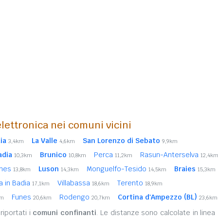
lettronica nei comuni vicini
ia
La Valle
San Lorenzo di Sebato
3,4km
4,6km
9,9km
adia
Brunico
Perca
Rasun-Anterselva
10,3km
10,8km
11,2km
12,4k
enes
Luson
Monguelfo-Tesido
Braies
13,8km
14,3km
14,5km
15,3km
a in Badia
Villabassa
Terento
17,1km
18,6km
18,9km
Funes
Rodengo
Cortina d'Ampezzo (BL)
km
20,6km
20,7km
23,6km
iportati i
comuni confinanti
. Le distanze sono calcolate in linea 