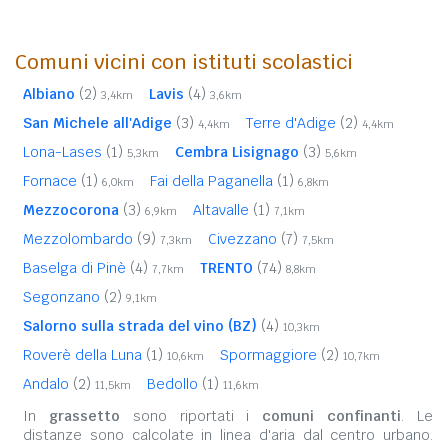
Comuni vicini con istituti scolastici
Albiano
(2)
Lavis
(4)
3,4km
3,6km
San Michele all'Adige
(3)
Terre d'Adige
(2)
4,4km
4,4km
Lona-Lases
(1)
Cembra Lisignago
(3)
5,3km
5,6km
Fornace
(1)
Fai della Paganella
(1)
6,0km
6,8km
Mezzocorona
(3)
Altavalle
(1)
6,9km
7,1km
Mezzolombardo
(9)
Civezzano
(7)
7,3km
7,5km
Baselga di Pinè
(4)
TRENTO
(74)
7,7km
8,8km
Segonzano
(2)
9,1km
Salorno sulla strada del vino (BZ)
(4)
10,3km
Roverè della Luna
(1)
Spormaggiore
(2)
10,6km
10,7km
Andalo
(2)
Bedollo
(1)
11,5km
11,6km
In
grassetto
sono riportati i
comuni confinanti
. Le
distanze sono calcolate in linea d'aria dal centro urbano.