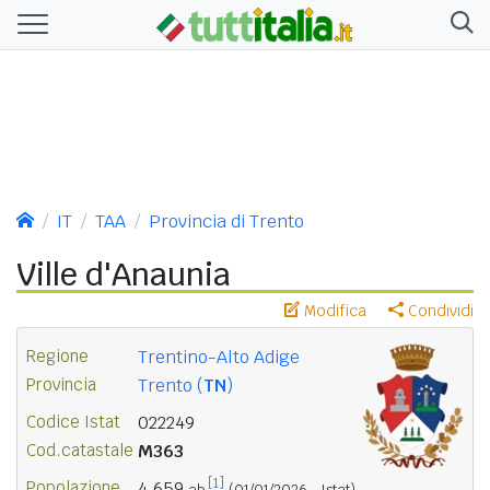
IT
TAA
Provincia di Trento
Ville d'Anaunia
Modifica
Condividi
Regione
Trentino-Alto Adige
Provincia
Trento (
TN
)
Codice Istat
022249
Cod.catastale
M363
[1]
Popolazione
4.659
ab.
(01/01/2026 - Istat)