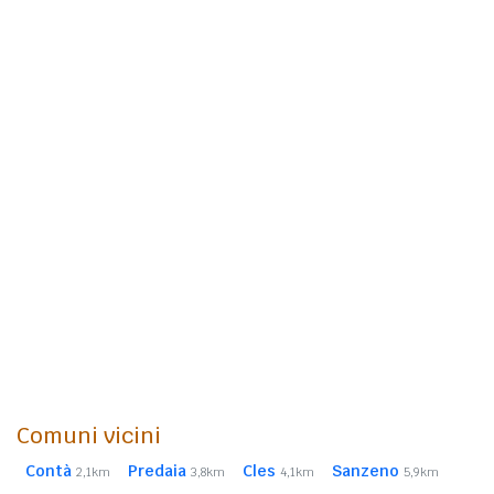
Comuni vicini
Contà
Predaia
Cles
Sanzeno
2,1km
3,8km
4,1km
5,9km