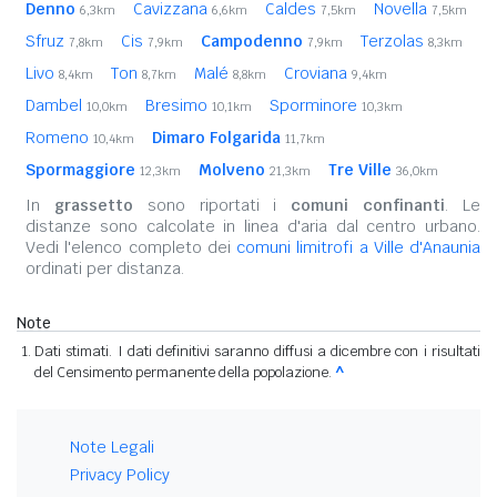
Denno
Cavizzana
Caldes
Novella
6,3km
6,6km
7,5km
7,5km
Sfruz
Cis
Campodenno
Terzolas
7,8km
7,9km
7,9km
8,3km
Livo
Ton
Malé
Croviana
8,4km
8,7km
8,8km
9,4km
Dambel
Bresimo
Sporminore
10,0km
10,1km
10,3km
Romeno
Dimaro Folgarida
10,4km
11,7km
Spormaggiore
Molveno
Tre Ville
12,3km
21,3km
36,0km
In
grassetto
sono riportati i
comuni confinanti
. Le
distanze sono calcolate in linea d'aria dal centro urbano.
Vedi l'elenco completo dei
comuni limitrofi a Ville d'Anaunia
ordinati per distanza.
Note
Dati stimati. I dati definitivi saranno diffusi a dicembre con i risultati
del Censimento permanente della popolazione.
^
Note Legali
Privacy Policy