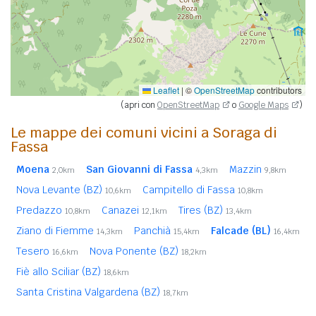
Leaflet
|
©
OpenStreetMap
contributors
(apri con
OpenStreetMap
o
Google Maps
)
Le mappe dei comuni vicini a Soraga di
Fassa
Moena
San Giovanni di Fassa
Mazzin
2,0km
4,3km
9,8km
Nova Levante (BZ)
Campitello di Fassa
10,6km
10,8km
Predazzo
Canazei
Tires (BZ)
10,8km
12,1km
13,4km
Ziano di Fiemme
Panchià
Falcade (BL)
14,3km
15,4km
16,4km
Tesero
Nova Ponente (BZ)
16,6km
18,2km
Fiè allo Sciliar (BZ)
18,6km
Santa Cristina Valgardena (BZ)
18,7km
Selva di Val Gardena (BZ)
19,2km