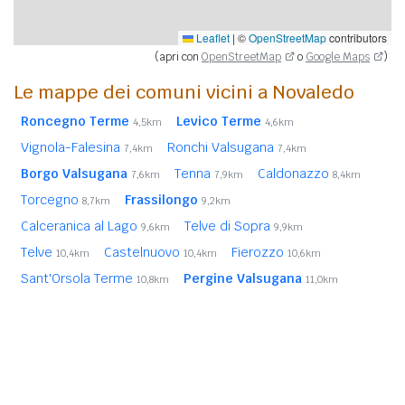
Leaflet
|
©
OpenStreetMap
contributors
(apri con
OpenStreetMap
o
Google Maps
)
Le mappe dei comuni vicini a Novaledo
Roncegno Terme
Levico Terme
4,5km
4,6km
Vignola-Falesina
Ronchi Valsugana
7,4km
7,4km
Borgo Valsugana
Tenna
Caldonazzo
7,6km
7,9km
8,4km
Torcegno
Frassilongo
8,7km
9,2km
Calceranica al Lago
Telve di Sopra
9,6km
9,9km
Telve
Castelnuovo
Fierozzo
10,4km
10,4km
10,6km
Sant'Orsola Terme
Pergine Valsugana
10,8km
11,0km
Carzano
Luserna
Scurelle
11,3km
11,5km
11,8km
Lavarone
11,8km
In
grassetto
sono riportati i
comuni confinanti
. Le
distanze sono calcolate in linea d'aria dal centro urbano.
Vedi l'elenco completo dei
comuni limitrofi a Novaledo