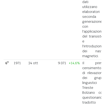
dati si
utilizzano
elaboratori di
seconda
generazione
con
l'applicazione
del transistor
e
l'introduzione
dei nastri
magnetici.
6°
1971
24 ott
9.071
+14,6%
Il primo
censimento
di rilevazione
dei gruppi
linguistici di
Trieste e
Bolzano con
questionario
tradotto