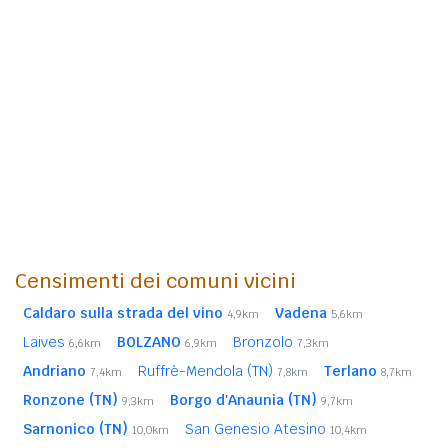
Censimenti dei comuni vicini
Caldaro sulla strada del vino
Vadena
4,9km
5,6km
Laives
BOLZANO
Bronzolo
6,6km
6,9km
7,3km
Andriano
Ruffrè-Mendola (TN)
Terlano
7,4km
7,8km
8,7km
Ronzone (TN)
Borgo d'Anaunia (TN)
9,3km
9,7km
Sarnonico (TN)
San Genesio Atesino
10,0km
10,4km