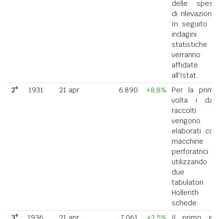
delle spese
di rilevazione.
In seguito le
indagini
statistiche
verranno
affidate
all'Istat.
2°
1931
21 apr
6.890
+8,8%
Per la prima
volta i dati
raccolti
vengono
elaborati con
macchine
perforatrici
utilizzando
due
tabulatori
Hollerith a
schede.
3°
1936
21 apr
7.061
+2,5%
Il primo ed