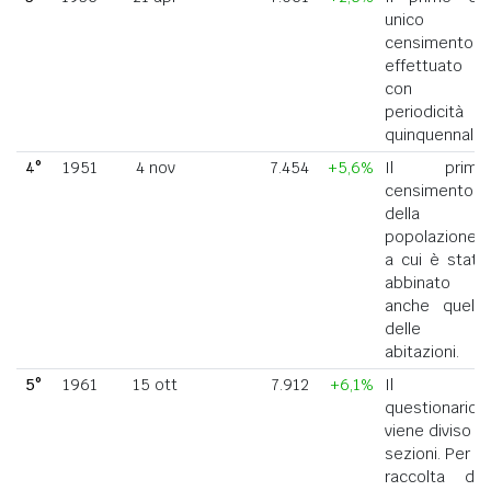
unico
censimento
effettuato
con
periodicità
quinquennale.
4°
1951
4 nov
7.454
+5,6%
Il primo
censimento
della
popolazione
a cui è stato
abbinato
anche quello
delle
abitazioni.
5°
1961
15 ott
7.912
+6,1%
Il
questionario
viene diviso in
sezioni. Per la
raccolta dei