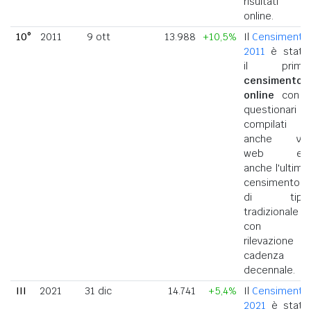
risultati
online.
10°
2011
9 ott
13.988
+10,5%
Il
Censimento
2011
è stato
il primo
censimento
online
con i
questionari
compilati
anche via
web ed
anche l'ultimo
censimento
di tipo
tradizionale
con
rilevazione a
cadenza
decennale.
III
2021
31 dic
14.741
+5,4%
Il
Censimento
2021
è stato