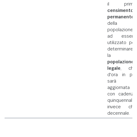
il primo
censimento
permanente
della
popolazione
ad essere
utilizzato per
determinare
la
popolazione
legale
, che
d'ora in poi
sarà
aggiornata
con cadenza
quinquennale
invece che
decennale.