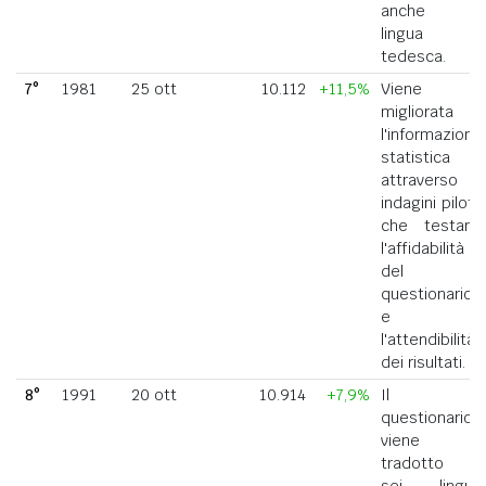
anche in
lingua
tedesca.
7°
1981
25 ott
10.112
+11,5%
Viene
migliorata
l'informazione
statistica
attraverso
indagini pilota
che testano
l'affidabilità
del
questionario
e
l'attendibilità
dei risultati.
8°
1991
20 ott
10.914
+7,9%
Il
questionario
viene
tradotto in
sei lingue