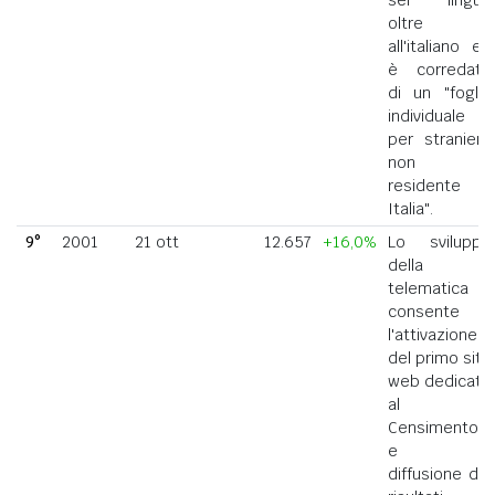
oltre
all'italiano ed
è corredato
di un "foglio
individuale
per straniero
non
residente in
Italia".
9°
2001
21 ott
12.657
+16,0%
Lo sviluppo
della
telematica
consente
l'attivazione
del primo sito
web dedicato
al
Censimento
e la
diffusione dei