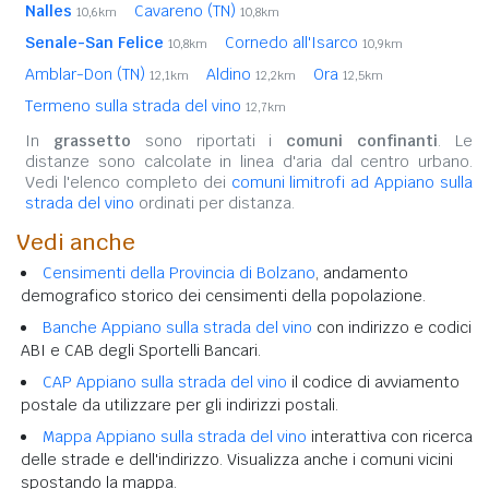
Nalles
Cavareno (TN)
10,6km
10,8km
Senale-San Felice
Cornedo all'Isarco
10,8km
10,9km
Amblar-Don (TN)
Aldino
Ora
12,1km
12,2km
12,5km
Termeno sulla strada del vino
12,7km
In
grassetto
sono riportati i
comuni confinanti
. Le
distanze sono calcolate in linea d'aria dal centro urbano.
Vedi l'elenco completo dei
comuni limitrofi ad Appiano sulla
strada del vino
ordinati per distanza.
Vedi anche
Censimenti della Provincia di Bolzano
, andamento
demografico storico dei censimenti della popolazione.
Banche Appiano sulla strada del vino
con indirizzo e codici
ABI e CAB degli Sportelli Bancari.
CAP Appiano sulla strada del vino
il codice di avviamento
postale da utilizzare per gli indirizzi postali.
Mappa Appiano sulla strada del vino
interattiva con ricerca
delle strade e dell'indirizzo. Visualizza anche i comuni vicini
spostando la mappa.