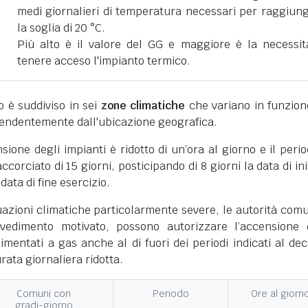
medi giornalieri di temperatura necessari per raggiun
la soglia di 20 °C.
Più alto è il valore del GG e maggiore è la necessit
tenere acceso l'impianto termico.
ano è suddiviso in sei
zone climatiche
che variano in funzion
pendentemente dall'ubicazione geografica.
nsione degli impianti è ridotto di un’ora al giorno e il perio
corciato di 15 giorni, posticipando di 8 giorni la data di ini
 data di fine esercizio.
uazioni climatiche particolarmente severe, le autorità comu
vedimento motivato, possono autorizzare l’accensione 
limentati a gas anche al di fuori dei periodi indicati al dec
ata giornaliera ridotta.
Comuni con
Periodo
Ore al giorn
gradi-giorno