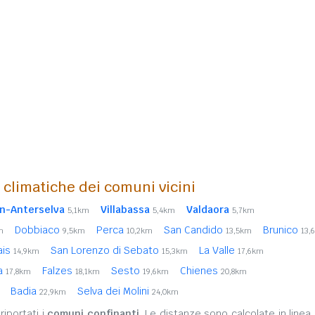
i climatiche dei comuni vicini
n-Anterselva
Villabassa
Valdaora
5,1km
5,4km
5,7km
Dobbiaco
Perca
San Candido
Brunico
m
9,5km
10,2km
13,5km
13,
ais
San Lorenzo di Sebato
La Valle
14,9km
15,3km
17,6km
ia
Falzes
Sesto
Chienes
17,8km
18,1km
19,6km
20,8km
Badia
Selva dei Molini
22,9km
24,0km
iportati i
comuni confinanti
. Le distanze sono calcolate in linea 