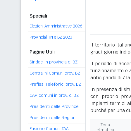
Speciali
Elezioni Amministrative 2026
Provinciali TN e BZ 2023
Il territorio itali
Pagine Utili
gradi-giorno indi
Sindaci in provincia di BZ
Il periodo di acce
funzionamento è ac
Centralini Comuni prov. BZ
anticipando di 7 la
Prefissi Telefonici prov. BZ
In presenza di sit
CAP comuni in prov. di BZ
con proprio prov
impianti termici a
Presidenti delle Province
purché per una dur
Presidenti delle Regioni
Zona
Fusione Comuni TAA
climatica