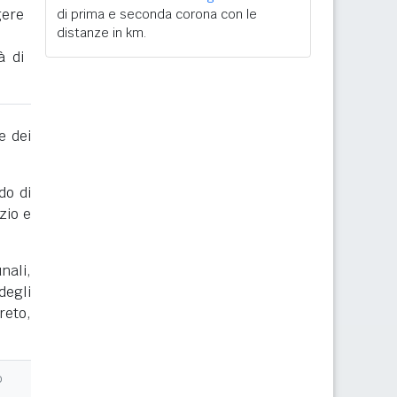
gere
di prima e seconda corona con le
distanze in km.
à di
e dei
do di
zio e
nali,
degli
reto,
o