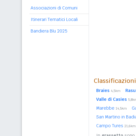
Associazioni di Comuni
Itinerari Tematici Locali
Bandiera Blu 2025
Classificazion
Braies
Rasu
4,5km
Valle di Casies
5,8k
Marebbe
G
14,5km
San Martino in Bad
Campo Tures
21,6km
In
grassetto
sono r