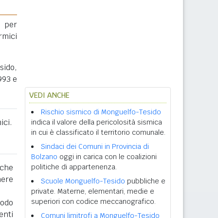
 per
rmici
sido,
993 e
VEDI ANCHE
Rischio sismico di Monguelfo-Tesido
ici.
indica il valore della pericolosità sismica
in cui è classificato il territorio comunale.
Sindaci dei Comuni in Provincia di
Bolzano
oggi in carica con le coalizioni
 che
politiche di appartenenza.
nere
Scuole Monguelfo-Tesido
pubbliche e
private. Materne, elementari, medie e
superiori con codice meccanografico.
iodo
enti
Comuni limitrofi a Monguelfo-Tesido