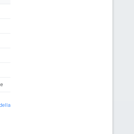
te
della