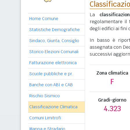
Classificazi
La
classificazio
Home Comune
regolamentare il 
degli edifici ai fi
Statistiche Demografiche
In basso è ripor
Sindaco, Giunta, Consiglio
assegnata con Decr
Storico Elezioni Comunali
successivi aggiorn
Fatturazione elettronica
Zona climatica
Scuole pubbliche e pr.
F
Banche con ABI e CAB
Rischio Sismico
Gradi-giorno
Classificazione Climatica
4.323
Comuni Limitrofi
Mappa e Stradario