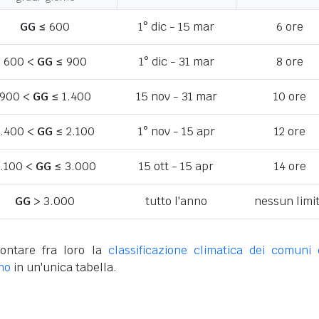
GG
≤ 600
1° dic - 15 mar
6 ore
600 <
GG
≤ 900
1° dic - 31 mar
8 ore
900 <
GG
≤ 1.400
15 nov - 31 mar
10 ore
1.400 <
GG
≤ 2.100
1° nov - 15 apr
12 ore
.100 <
GG
≤ 3.000
15 ott - 15 apr
14 ore
GG
> 3.000
tutto l'anno
nessun limi
ontare fra loro la
classificazione climatica dei comuni 
no
in un'unica tabella.