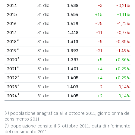
2014
31 dic
1.438
-3
-0,21%
2015
31 dic
1.454
+16
+1,11%
2016
31 dic
1.429
-25
-1,72%
2017
31 dic
1.418
-11
-0,77%
2018*
31 dic
1.413
-5
-0,35%
2019*
31 dic
1.392
-21
-1,49%
2020*
31 dic
1.397
+5
+0,36%
2021*
31 dic
1.401
+4
+0,29%
2022*
31 dic
1.405
+4
+0,29%
2023*
31 dic
1.403
-2
-0,14%
2024*
31 dic
1.405
+2
+0,14%
(¹) popolazione anagrafica all'8 ottobre 2011, giorno prima del
censimento 2011
(²) popolazione censita il 9 ottobre 2011, data di riferimento
del censimento 2011