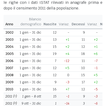
le righe con i dati ISTAT rilevati in anagrafe prima e
dopo il censimento 2011 della popolazione.
Bilancio
Anno
demografico
Nascite
Variaz.
Decessi
Variaz.
Nat
2002
1 gen - 31 dic
12
-
9
-
2003
1 gen - 31 dic
13
+1
11
+2
2004
1 gen - 31 dic
15
+2
12
+1
2005
1 gen - 31 dic
19
+4
18
+6
2006
1 gen - 31 dic
7
-12
11
-7
2007
1 gen - 31 dic
12
+5
10
-1
2008
1 gen - 31 dic
12
0
15
+5
2009
1 gen - 31 dic
9
-3
17
+2
2010
1 gen - 31 dic
16
+7
12
-5
2011
(¹)
1 gen - 8 ott
15
-1
9
-3
2011
(²)
9 ott - 31 dic
1
-14
3
-6