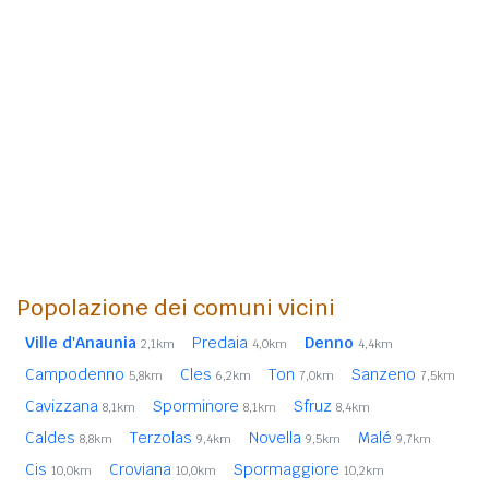
Popolazione dei comuni vicini
Ville d'Anaunia
Predaia
Denno
2,1km
4,0km
4,4km
Campodenno
Cles
Ton
Sanzeno
5,8km
6,2km
7,0km
7,5km
Cavizzana
Sporminore
Sfruz
8,1km
8,1km
8,4km
Caldes
Terzolas
Novella
Malé
8,8km
9,4km
9,5km
9,7km
Cis
Croviana
Spormaggiore
10,0km
10,0km
10,2km