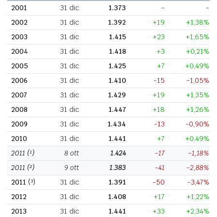
2001
31 dic
1.373
-
-
2002
31 dic
1.392
+19
+1,38%
2003
31 dic
1.415
+23
+1,65%
2004
31 dic
1.418
+3
+0,21%
2005
31 dic
1.425
+7
+0,49%
2006
31 dic
1.410
-15
-1,05%
2007
31 dic
1.429
+19
+1,35%
2008
31 dic
1.447
+18
+1,26%
2009
31 dic
1.434
-13
-0,90%
2010
31 dic
1.441
+7
+0,49%
2011
(¹)
8 ott
1.424
-17
-1,18%
2011
(²)
9 ott
1.383
-41
-2,88%
2011
(³)
31 dic
1.391
-50
-3,47%
2012
31 dic
1.408
+17
+1,22%
2013
31 dic
1.441
+33
+2,34%