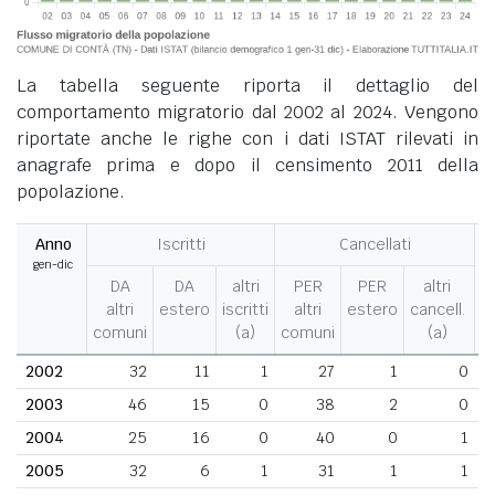
La tabella seguente riporta il dettaglio del
comportamento migratorio dal 2002 al 2024. Vengono
riportate anche le righe con i dati ISTAT rilevati in
anagrafe prima e dopo il censimento 2011 della
popolazione.
Anno
Iscritti
Cancellati
gen-dic
M
DA
DA
altri
PER
PER
altri
altri
estero
iscritti
altri
estero
cancell.
comuni
(a)
comuni
(a)
2002
32
11
1
27
1
0
2003
46
15
0
38
2
0
2004
25
16
0
40
0
1
2005
32
6
1
31
1
1