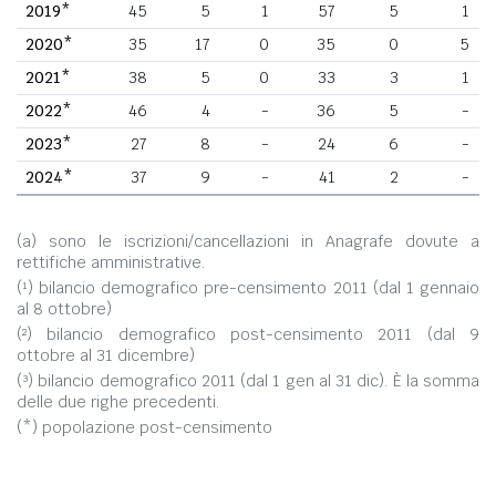
2019*
45
5
1
57
5
1
2020*
35
17
0
35
0
5
2021*
38
5
0
33
3
1
2022*
46
4
-
36
5
-
2023*
27
8
-
24
6
-
2024*
37
9
-
41
2
-
(a) sono le iscrizioni/cancellazioni in Anagrafe dovute a
rettifiche amministrative.
(¹) bilancio demografico pre-censimento 2011 (dal 1 gennaio
al 8 ottobre)
(²) bilancio demografico post-censimento 2011 (dal 9
ottobre al 31 dicembre)
(³) bilancio demografico 2011 (dal 1 gen al 31 dic). È la somma
delle due righe precedenti.
(*) popolazione post-censimento