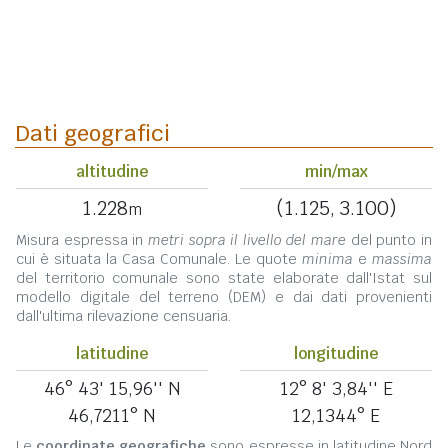
Dati geografici
altitudine
min/max
1.228
(1.125, 3.100)
m
Misura espressa in
metri sopra il livello del mare
del punto in
cui è situata la Casa Comunale. Le quote
minima
e
massima
del territorio comunale sono state elaborate dall'Istat sul
modello digitale del terreno (DEM) e dai dati provenienti
dall'ultima rilevazione censuaria.
latitudine
longitudine
46° 43' 15,96'' N
12° 8' 3,84'' E
46,7211° N
12,1344° E
Le
coordinate geografiche
sono espresse in latitudine Nord