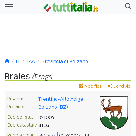
IT
TAA
Provincia di Bolzano
Braies
/Prags
Modifica
Condividi
Regione
Trentino-Alto Adige
Provincia
Bolzano (
BZ
)
Codice Istat
021009
Cod.catastale
B116
[1]
Popolazione
690
ab.
(01/01/2026 - Istat)