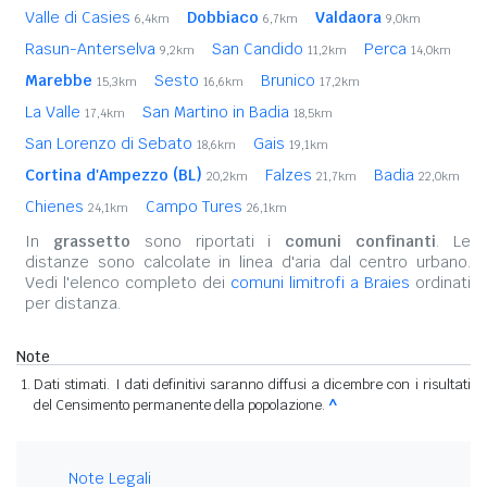
Valle di Casies
Dobbiaco
Valdaora
6,4km
6,7km
9,0km
Rasun-Anterselva
San Candido
Perca
9,2km
11,2km
14,0km
Marebbe
Sesto
Brunico
15,3km
16,6km
17,2km
La Valle
San Martino in Badia
17,4km
18,5km
San Lorenzo di Sebato
Gais
18,6km
19,1km
Cortina d'Ampezzo (BL)
Falzes
Badia
20,2km
21,7km
22,0km
Chienes
Campo Tures
24,1km
26,1km
In
grassetto
sono riportati i
comuni confinanti
. Le
distanze sono calcolate in linea d'aria dal centro urbano.
Vedi l'elenco completo dei
comuni limitrofi a Braies
ordinati
per distanza.
Note
Dati stimati. I dati definitivi saranno diffusi a dicembre con i risultati
del Censimento permanente della popolazione.
^
Note Legali