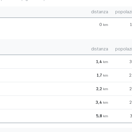
distanza
popolaz
0
1
km
distanza
popolaz
1,4
3
km
1,7
2
km
2,2
2
km
3,4
2
km
5,8
3
km