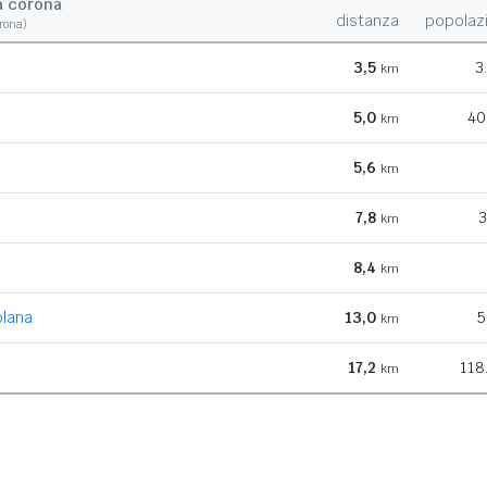
a corona
distanza
popolaz
orona)
3,5
3
km
5,0
40
km
5,6
km
7,8
3
km
8,4
km
olana
13,0
5
km
17,2
118
km