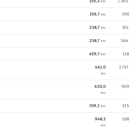
155,3
1.365
km
159,7
390
km
238,7
361
km
238,7
564
km
459,7
118
km
461,0
2.747
km
620,0
909
km
709,2
315
km
948,2
168
km