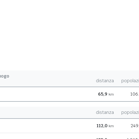
uogo
distanza
popolaz
65,9
106
km
distanza
popolaz
112,0
249
km