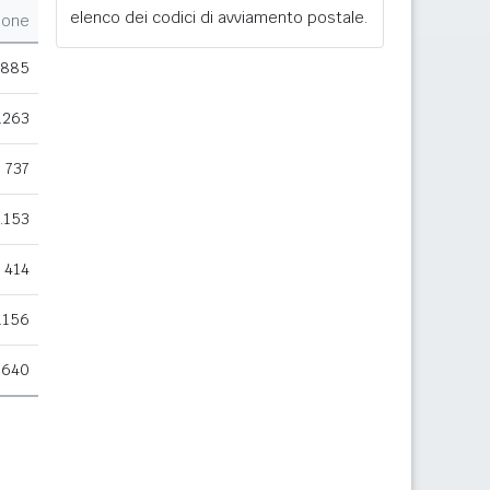
elenco dei codici di avviamento postale.
ione
.885
.263
737
.153
414
.156
.640