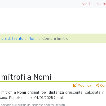
Bandiera Blu 2
ncia di Trento
Nomi
Comuni limitrofi
imitrofi a Nomi
Modifica
Cond
limitrofi a
Nomi
ordinati per
distanza
crescente, calcolata i
bano. Popolazione al 01/01/2025 (Istat).
 portano alle pagine dei rispettivi comuni limitrofi.