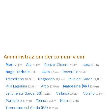
Amministrazioni dei comuni vicini
Mori
Ala
Ronzo-Chienis
Isera
4,0km
7,5km
7,9km
8,7km
Nago-Torbole
Avio
Rovereto
8,7km
9,6km
10,2km
Trambileno
Nogaredo
Riva del Garda
10,7km
11,7km
12,1km
Villa Lagarina
Arco
Malcesine (VR)
12,3km
12,5km
12,8km
Limone sul Garda (BS)
Vallarsa
Volano
13,1km
13,3km
13,8km
Pomarolo
Tenno
Nomi
13,9km
14,6km
15,2km
Tremosine sul Garda (BS)
16,2km