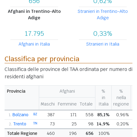
656
0,62%
Afghani in Trentino-Alto
Stranieri in Trentino-Alto
Adige
Adige
17.795
0,33%
Afghani in Italia
Stranieri in Italia
Classifica per provincia
Classifica delle province del TAA ordinata per numero di
residenti afghani
Provincia
Afghani
%
%
V
in
nella
%
Maschi
Femmine
Totale
Italia
regione
pr
Bolzano
BZ
387
171
558
85,1%
0,96%
1.
Trento
TN
73
25
98
14,9%
0,20%
2.
Totale Regione
460
196
656
100%