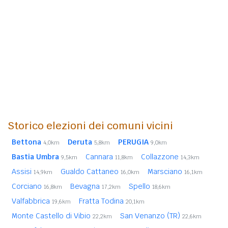
Storico elezioni dei comuni vicini
Bettona
Deruta
PERUGIA
4,0km
5,8km
9,0km
Bastia Umbra
Cannara
Collazzone
9,5km
11,8km
14,3km
Assisi
Gualdo Cattaneo
Marsciano
14,9km
16,0km
16,1km
Corciano
Bevagna
Spello
16,8km
17,2km
18,6km
Valfabbrica
Fratta Todina
19,6km
20,1km
Monte Castello di Vibio
San Venanzo (TR)
22,2km
22,6km